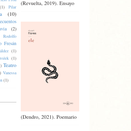
(Revuelta, 2019). Ensayo
(1)
Pilar
a
(10)
ecuentos
via
(2)
Rodolfo
o Fresán
áldez
(1)
rożek
(1)
Teatro
1)
)
Vanessa
en
(1)
(Dendro, 2021). Poemario