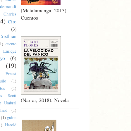
debrandt
(Matalamanga, 2013).
)
Charles
Cuentos
24)
Ciro
(3)
Cristhian
1)
cuento
Enrique
ayo
(6)
(19)
Ernest
uilo
(1)
tos
(1)
cis Scott
(Narrar, 2018). Novela
co Umbral
land
(1)
(1)
guion
1)
Harold