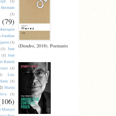
éjar
(1)
Hermann
(1)
(79)
Marroquín
)
Jonathan
Eguren
(1)
(Dendro, 2018). Poemario
(1)
Juan
(1)
Juan
lio Ramón
riero
(1)
1)
Luis
latin
(1)
2)
Martín
ieva
(1)
(106)
o Mazeyra
ricio Pron