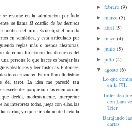
febrero
(9)
►
 se resume en la admiración por Ítalo
marzo
(5)
►
lente, se llama
El castillo de los destinos
abril
(5)
►
 semiótica del tarot. Es decir, si el mundo
mayo
(4)
tos en semiótica, y está articulado por
►
guiendo reglas más o menos aleatorias,
junio
(5)
►
ón de cómo funcionan los discursos del
julio
(4)
►
una persona lo que haces es barajar las
ignos aleatorios y leer historias. Entonces,
agosto
(6)
▼
 destinos cruzados. Es un libro lindísimo
Lo que comp
as del tarot. La idea me pareció tan
en la FIL
os excelentes porque son los cuentos que
Taller de cine
 que decidí, modestamente, interpretar
con Lars v
 las interpreta todas, juega con ellas, las
Trier
 las cartas, yo quise ir solamente hacia la
Barajando las
cartas