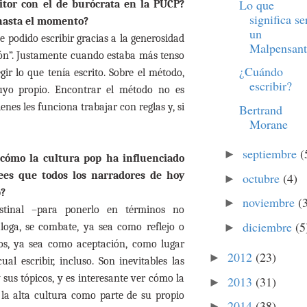
Lo que
ritor con el de burócrata en la PUCP?
significa se
 hasta el momento?
un
e podido escribir gracias a la generosidad
Malpensant
ión”. Justamente cuando estaba más tenso
¿Cuándo
gir lo que tenía escrito. Sobre el método,
escribir?
uyo propio. Encontrar el método no es
nes les funciona trabajar con reglas y, si
Bertrand
Morane
septiembre
(
►
 cómo la cultura pop ha influenciado
rees que todos los narradores de hoy
octubre
(4)
►
p?
noviembre
(
►
estinal –para ponerlo en términos no
diciembre
(5
►
aloga, se combate, ya sea como reflejo o
s, ya sea como aceptación, como lugar
2012
(23)
►
al escribir, incluso. Son inevitables las
sus tópicos, y es interesante ver cómo la
2013
(31)
►
la alta cultura como parte de su propio
2014
(38)
►