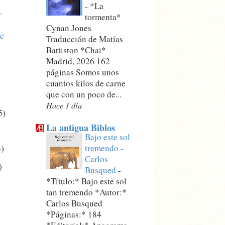
-
*La
r
tormenta*
Cynan Jones
e
Traducción de Matías
Battiston *Chai*
Madrid, 2026 162
páginas Somos unos
cuantos kilos de carne
que con un poco de...
Hace 1 día
5)
La antigua Biblos
Bajo este sol
tremendo -
3)
Carlos
)
Busqued
-
*Título:* Bajo este sol
tan tremendo *Autor:*
Carlos Busqued
*Páginas:* 184