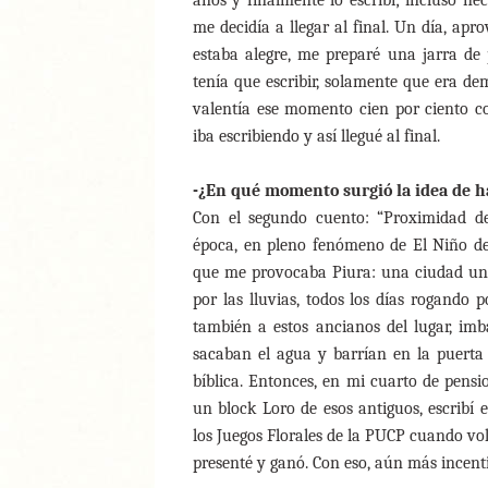
años y finalmente lo escribí; incluso nec
me decidía a llegar al final. Un día, a
estaba alegre, me preparé una jarra de
tenía que escribir, solamente que era d
valentía ese momento cien por ciento co
iba escribiendo y así llegué al final.
-¿En qué momento surgió la idea de h
Con el segundo cuento: “Proximidad de
época, en pleno fenómeno de El Niño d
que me provocaba Piura: una ciudad una 
por las lluvias, todos los días rogando 
también a estos ancianos del lugar, imba
sacaban el agua y barrían en la puerta
bíblica. Entonces, en mi cuarto de pensio
un block Loro de esos antiguos, escribí e
los Juegos Florales de la PUCP cuando vol
presenté y ganó. Con eso, aún más incentiv