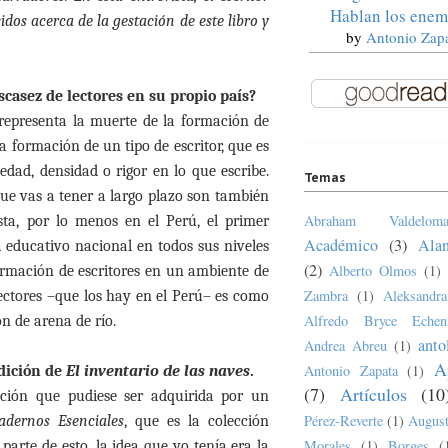
Hablan los enem
os acerca de la gestación de este libro y
by
Antonio Zap
escasez de lectores en su propio país?
representa la muerte de la formación de
la formación de un tipo de escritor, que es
edad, densidad o rigor en lo que escribe.
Temas
que vas a tener a largo plazo son también
Abraham Valdeloma
sta, por lo menos en el Perú, el primer
Académico
(3)
Ala
a educativo nacional en todos sus niveles
(2)
Alberto Olmos
(1)
 formación de escritores en un ambiente de
Zambra
(1)
Aleksandr
lectores –que los hay en el Perú– es como
Alfredo Bryce Echen
n de arena de río.
anto
Andrea Abreu
(1)
A
Antonio Zapata
(1)
edición de
El inventario de las naves
.
(7)
Artículos
(10
ición que pudiese ser adquirida por un
Pérez-Reverte
(1)
August
adernos Esenciales
, que es la colección
Morales
(1)
Borges
(
parte de esto, la idea que yo tenía era la