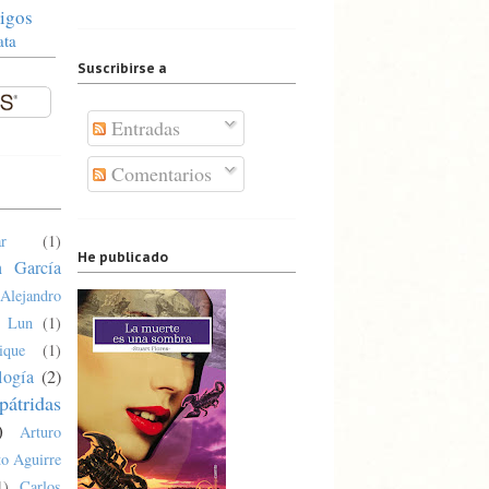
igos
ata
Suscribirse a
Entradas
Comentarios
r
(1)
He publicado
n García
Alejandro
a Lun
(1)
ique
(1)
logía
(2)
pátridas
)
Arturo
o Aguirre
1)
Carlos