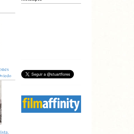
iones
Oviedo
ista.