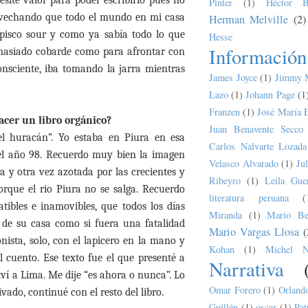
esité valor para poder escribirlo pues no
Pinter
(1)
Héctor B
provechando que todo el mundo en mi casa
Herman Melville
(2)
 pisco sour y como ya sabía todo lo que
Hesse
Información
emasiado cobarde como para afrontar con
nsciente, iba tomando la jarra mientras
James Joyce
(1)
Jimmy 
Lazo
(1)
Johann Page
(1
Franzen
(1)
José María 
acer un libro orgánico?
Juan Benavente Secco
l huracán”. Yo estaba en Piura en esa
Carlos Nalvarte Lozada
el año 98. Recuerdo muy bien la imagen
Velasco Alvarado
(1)
Ju
y otra vez azotada por las crecientes y
Ribeyro
(1)
Leila Guer
porque el rio Piura no se salga. Recuerdo
literatura peruana
(
tibles e inamovibles, que todos los días
Miranda
(1)
Mario Bel
 de su casa como si fuera una fatalidad
Mario Vargas Llosa
(
nista, solo, con el lapicero en la mano y
Kohan
(1)
Michel N
l cuento. Ese texto fue el que presenté a
Narrativa
ví a Lima. Me dije “es ahora o nunca”. Lo
Omar Forero
(1)
Orland
ado, continué con el resto del libro.
Guillén
(1)
oscar
(1)
Pat