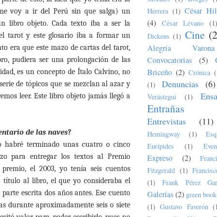
César Hil
Herrera
(1)
e voy a ir del Perú sin que salga) un
(4)
César Lévano
(1
 libro objeto. Cada texto iba a ser la
Cine
(
l tarot y este glosario iba a formar un
Dickens
(1)
Alegría Varona
to era que este mazo de cartas del tarot,
Convocatorias
(5)
ro, pudiera ser una prolongación de las
Briceño
(2)
idad, es un concepto de Ítalo Calvino, no
Crónica
(
Denuncias
(6)
serie de tópicos que se mezclan al azar y
(1)
Ens
mos leer. Este libro objeto jamás llegó a
Verástegui
(1)
Entrañas
Entrevistas
(11)
entario de las naves
?
Hemingway
(1)
Esq
o habré terminado unas cuatro o cinco
Eurípides
(1)
Even
zo para entregar los textos al Premio
Expreso
(2)
Fran
remio, el 2003, yo tenía seis cuentos
Fitzgerald
(1)
Francis
ítulo al libro, el que yo consideraba el
(1)
Frank Pérez Gar
 parte escrita dos años antes. Ese cuento
Galerías
(2)
green book
as durante aproximadamente seis o siete
(1)
Gustavo Faverón
(