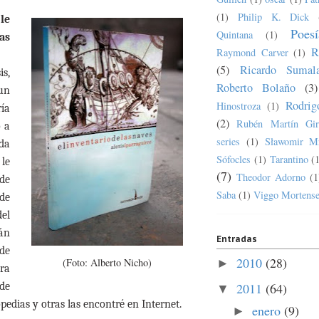
(1)
Philip K. Dick
le
Poesí
Quintana
(1)
as
R
Raymond Carver
(1)
(5)
Ricardo Sumala
is,
Roberto Bolaño
(3)
un
Rodrig
Hinostroza
(1)
ía
(2)
Rubén Martín Gir
o a
series
(1)
Sławomir M
ada
Sófocles
(1)
Tarantino
(
le
(7)
Theodor Adorno
(1
de
Saba
(1)
Viggo Mortens
 de
el
mán
Entradas
 de
2010
(28)
(Foto: Alberto Nicho)
►
ra
2011
(64)
de
▼
opedias y otras las encontré en Internet.
enero
(9)
►