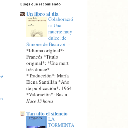
Blogs que recomiendo
Un libro al día
Colaboració
n: Una
muerte muy
dulce, de
Simone de Beauvoir
-
*Idioma original*:
Francés *Título
original*: *Une mort
très douce*
*Traducción*: María
ré
Elena Santillán *Año
de publicación*: 1964
*Valoración*: Basta...
on
Hace 13 horas
Tan alto el silencio
LA
TORMENTA