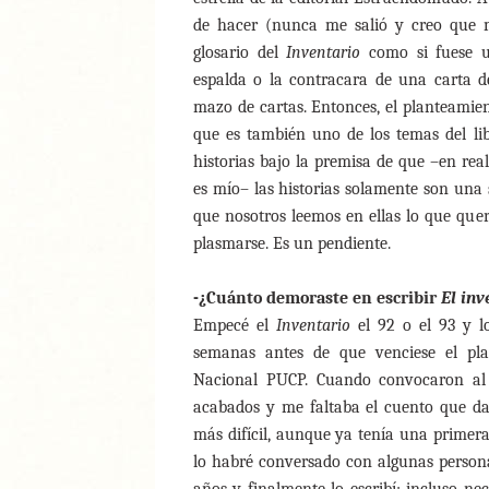
de hacer (nunca me salió y creo que m
glosario del
Inventario
como si fuese un
espalda o la contracara de una carta de
mazo de cartas. Entonces, el planteamien
que es también uno de los temas del lib
historias bajo la premisa de que –en real
es mío– las historias solamente son una 
que nosotros leemos en ellas lo que quere
plasmarse. Es un pendiente.
-¿Cuánto demoraste en escribir
El inv
Empecé el
Inventario
el 92 o el 93 y l
semanas antes de que venciese el pla
Nacional PUCP. Cuando convocaron al p
acabados y me faltaba el cuento que da t
más difícil, aunque ya tenía una primera
lo habré conversado con algunas person