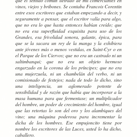
que el sentido común iletrado de mil comerciantes en
vinos, viejos y bribones. Se contaba Francois Corentin
entre esos escritores que estaban empezando a decir, y
seguramente a pensar, que el escritor valía para algo,
que no era lo que hasta entonces habían creído; que
no era esa superfluidad exquisita para uso de los
Grandes, esa frivolidad sonora, galante, épica, para
que se la sacara un rey de la manga y la exhibiera
ante jóvenes más o menos vestidas, en Saint-Cyr o en
el Parque de los Ciervos; que no era un castrado ni un
saltimbanqui; que no era un objeto hermoso
engarzado en la corona de los príncipes; que no era
una mujerzuela, ni un chambelán del verbo, ni un
comisionado de festejos; nada de todo lo dicho, sino
una inteligencia, un aglomerado potente de
sensibilidad y de razón que había que incorporar a la
masa humana para que fermentase; un multiplicador
del hombre, un poder de crecimiento del hombre, igual
que las retortas lo son del oro y los alambiques del
vino; una máquina poderosa para incrementar la
dicha de los hombres. Ese empujoncito tiene por
nombre los escritores de las Luces, usted lo ha dicho,
caballero.