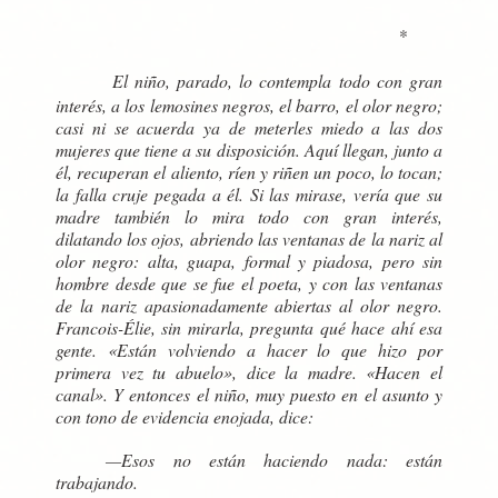
*
El niño, parado, lo contempla todo con gran
interés, a los lemosines negros, el barro, el olor negro;
casi ni se acuerda ya de meterles miedo a las dos
mujeres que tiene a su disposición. Aquí llegan, junto a
él, recuperan el aliento, ríen y riñen un poco, lo tocan;
la falla cruje pegada a él. Si las mirase, vería que su
madre también lo mira todo con gran interés,
dilatando los ojos, abriendo las ventanas de la nariz al
olor negro: alta, guapa, formal y piadosa, pero sin
hombre desde que se fue el poeta, y con las ventanas
de la nariz apasionadamente abiertas al olor negro.
Francois-Élie, sin mirarla, pregunta qué hace ahí esa
gente. «Están volviendo a hacer lo que hizo por
primera vez tu abuelo», dice la madre. «Hacen el
canal». Y entonces el niño, muy puesto en el asunto y
con tono de evidencia enojada, dice:
—Esos no están haciendo nada: están
trabajando.