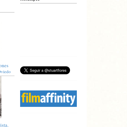
iones
Oviedo
ista.