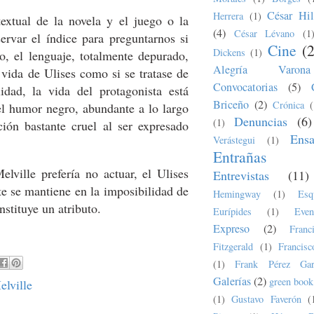
César Hil
Herrera
(1)
extual de la novela y el juego o la
(4)
César Lévano
(1
rvar el índice para preguntarnos si
Cine
(
Dickens
(1)
o, el lenguaje, totalmente depurado,
Alegría Varona
 vida de Ulises como si se tratase de
Convocatorias
(5)
idad, la vida del protagonista está
Briceño
(2)
Crónica
(
el humor negro, abundante a lo largo
Denuncias
(6)
(1)
ión bastante cruel al ser expresado
Ens
Verástegui
(1)
Entrañas
lville prefería no actuar, el Ulises
Entrevistas
(11)
e se mantiene en la imposibilidad de
Hemingway
(1)
Esq
nstituye un atributo.
Eurípides
(1)
Even
Expreso
(2)
Fran
Fitzgerald
(1)
Francis
(1)
Frank Pérez Gar
Galerías
(2)
green book
lville
(1)
Gustavo Faverón
(