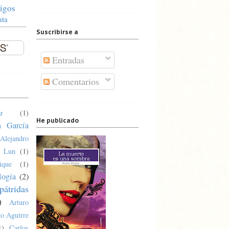
igos
ata
Suscribirse a
Entradas
Comentarios
r
(1)
He publicado
n García
Alejandro
a Lun
(1)
ique
(1)
logía
(2)
pátridas
)
Arturo
o Aguirre
1)
Carlos