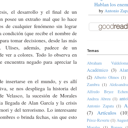
Hablan los enem
by
Antonio Zap
is, el desarrollo y el final de un
en posee un extraño mal que lo hace
vos de cualquier fenómeno sin lograr
ara condición (que recibe el nombre de
 para tomar decisiones, desde las más
s. Ulises, además, padece de un
Temas
de ver a colores. Todo lo observa en
e encuentra negado para apreciar la
Abraham Valdeloma
Académico
(3)
Ala
(2)
Alberto Olmos
(1)
de insertarse en el mundo, y es allí
Zambra
(1)
Aleksandr
va, se nos despliega la historia del
Alfredo Bryce Echen
de Velasco, la sucesión de Morales
anto
Andrea Abreu
(1)
a llegada de Alan García y la crisis
A
Antonio Zapata
(1)
ori y del terrorismo. Lo interesante
(7)
Artículos
(10
ombres o brinda fechas, sin que esto
Pérez-Reverte
(1)
August
Morales
(1)
Borges
(