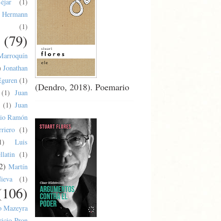
éjar
(1)
Hermann
(1)
(79)
Marroquín
)
Jonathan
Eguren
(1)
(Dendro, 2018). Poemario
(1)
Juan
(1)
Juan
lio Ramón
riero
(1)
1)
Luis
latin
(1)
2)
Martín
ieva
(1)
(106)
o Mazeyra
ricio Pron