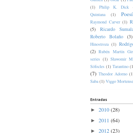
(1)
Philip K. Dick
Poesí
Quintana
(1)
R
Raymond Carver
(1)
(5)
Ricardo Sumala
Roberto Bolaño
(3)
Rodrig
Hinostroza
(1)
(2)
Rubén Martín Gir
series
(1)
Sławomir M
Sófocles
(1)
Tarantino
(
(7)
Theodor Adorno
(1
Saba
(1)
Viggo Mortens
Entradas
2010
(28)
►
2011
(64)
►
2012
(23)
►