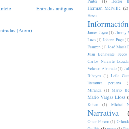
Pinter
(1)
Héctor B
Inicio
Entradas antiguas
Herman Melville
(2)
Hesse
Información
ntradas (Atom)
James Joyce
(1)
Jimmy 
Lazo
(1)
Johann Page
(1
Franzen
(1)
José María 
Juan Benavente Secco
Carlos Nalvarte Lozada
Velasco Alvarado
(1)
Ju
Ribeyro
(1)
Leila Guer
literatura peruana
(
Miranda
(1)
Mario Bel
Mario Vargas Llosa
(
Kohan
(1)
Michel N
Narrativa
Omar Forero
(1)
Orland
Guillén
(1)
oscar
(1)
Pat