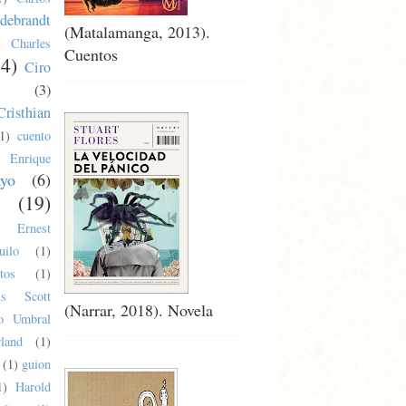
debrandt
(Matalamanga, 2013).
)
Charles
Cuentos
24)
Ciro
(3)
Cristhian
1)
cuento
Enrique
ayo
(6)
(19)
Ernest
uilo
(1)
tos
(1)
cis Scott
(Narrar, 2018). Novela
co Umbral
land
(1)
(1)
guion
1)
Harold