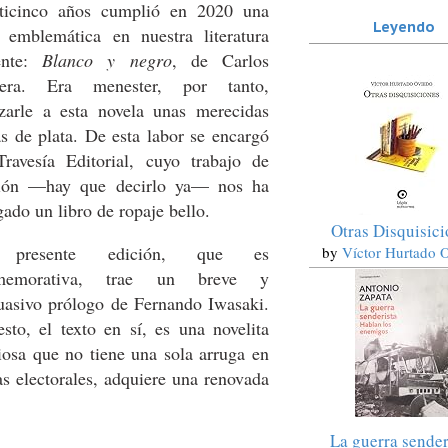
ticinco años cumplió en 2020 una
Leyendo
 emblemática en nuestra literatura
ente:
Blanco y negro
, de Carlos
rera. Era menester, por tanto,
izarle a esta novela unas merecidas
s de plata. De esta labor se encargó
ravesía Editorial, cuyo trabajo de
ción —hay que decirlo ya— nos ha
gado un libro de ropaje bello.
Otras Disquisic
presente edición, que es
by
Víctor Hurtado 
memorativa, trae un breve y
uasivo prólogo de Fernando Iwasaki.
esto, el texto en sí, es una novelita
iosa que no tiene una sola arruga en
as electorales, adquiere una renovada
La guerra sender