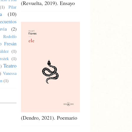
(Revuelta, 2019). Ensayo
(1)
Pilar
a
(10)
ecuentos
via
(2)
Rodolfo
o Fresán
áldez
(1)
rożek
(1)
Teatro
1)
)
Vanessa
en
(1)
(Dendro, 2021). Poemario