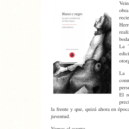
Vein
obra
reci
Her
real
boda
La T
edi
otor
La 
con
pers
El r
prec
la frente y que, quizá ahora en époc
juventud.
Vamos al asunto.