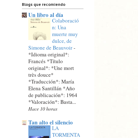
Blogs que recomiendo
Un libro al día
Colaboració
n: Una
muerte muy
dulce, de
Simone de Beauvoir
-
*Idioma original*:
Francés *Título
original*: *Une mort
très douce*
*Traducción*: María
Elena Santillán *Año
de publicación*: 1964
*Valoración*: Basta...
Hace 10 horas
Tan alto el silencio
LA
TORMENTA