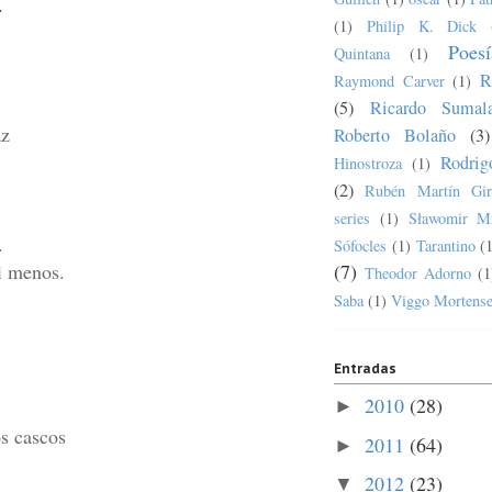
o.
(1)
Philip K. Dick
Poesí
Quintana
(1)
R
Raymond Carver
(1)
(5)
Ricardo Sumala
az
Roberto Bolaño
(3)
Rodrig
Hinostroza
(1)
(2)
Rubén Martín Gir
series
(1)
Sławomir M
.
Sófocles
(1)
Tarantino
(
i menos.
(7)
Theodor Adorno
(1
Saba
(1)
Viggo Mortens
Entradas
2010
(28)
►
os cascos
2011
(64)
►
2012
(23)
▼