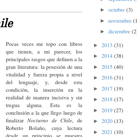
octubre
(3)
►
noviembre
(
►
ile
diciembre
(2
►
Pocas veces me topo con libros
2013
(31)
►
que tienen, a mi parecer, los
2014
(38)
►
principales rasgos que definen a la
2015
(40)
gran literatura: la posesión de una
►
vitalidad y fuerza propia a nivel
2016
(31)
►
del lenguaje, y, desde esta
2017
(19)
►
condición, la inserción en la
realidad de manera incisiva y sin
2018
(17)
►
tregua alguna. Esta es la
2019
(27)
►
conclusión a la que llego luego de
finalizar
Nocturno de Chile
, de
2020
(13)
►
Roberto Bolaño, cuya lectura
2021
(10)
►
desde un principio se muestra