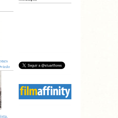
iones
Oviedo
ista.