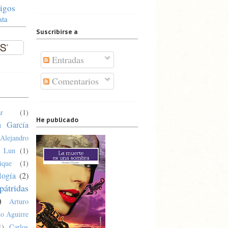
igos
ata
Suscribirse a
Entradas
Comentarios
r
(1)
He publicado
n García
Alejandro
a Lun
(1)
ique
(1)
logía
(2)
pátridas
)
Arturo
o Aguirre
1)
Carlos