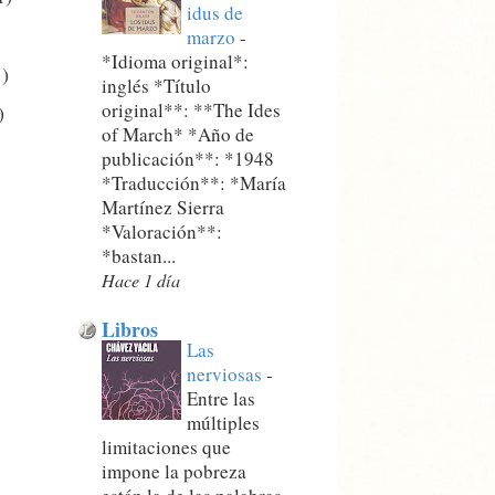
idus de
marzo
-
*Idioma original*:
1)
inglés *Título
original**: **The Ides
)
of March* *Año de
publicación**: *1948
*Traducción**: *María
Martínez Sierra
*Valoración**:
*bastan...
Hace 1 día
Libros
Las
nerviosas
-
Entre las
múltiples
limitaciones que
impone la pobreza