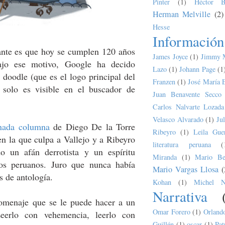
Pinter
(1)
Héctor B
Herman Melville
(2)
Hesse
Información
tante es que hoy se cumplen 120 años
James Joyce
(1)
Jimmy 
Bajo ese motivo, Google ha decido
Lazo
(1)
Johann Page
(1
 doodle (que es el logo principal del
Franzen
(1)
José María 
solo es visible en el buscador de
Juan Benavente Secco
Carlos Nalvarte Lozada
Velasco Alvarado
(1)
Ju
inada columna
de Diego De la Torre
Ribeyro
(1)
Leila Guer
n la que culpa a Vallejo y a Ribeyro
literatura peruana
(
o un afán derrotista y un espíritu
Miranda
(1)
Mario Bel
los peruanos. Juro que nunca había
Mario Vargas Llosa
(
 de antología.
Kohan
(1)
Michel N
Narrativa
homenaje que se le puede hacer a un
Omar Forero
(1)
Orland
Leerlo con vehemencia, leerlo con
Guillén
(1)
oscar
(1)
Pat