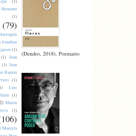
éjar
(1)
Hermann
(1)
(79)
Marroquín
)
Jonathan
Eguren
(1)
(Dendro, 2018). Poemario
(1)
Juan
(1)
Juan
lio Ramón
riero
(1)
1)
Luis
latin
(1)
2)
Martín
ieva
(1)
(106)
o Mazeyra
ricio Pron