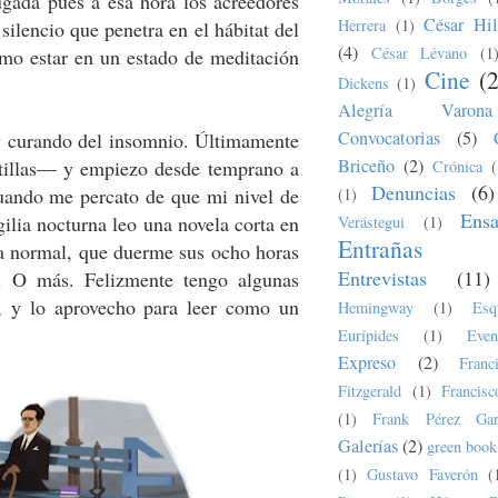
gada pues a esa hora los acreedores
César Hil
Herrera
(1)
ilencio que penetra en el hábitat del
(4)
César Lévano
(1
mo estar en un estado de meditación
Cine
(
Dickens
(1)
Alegría Varona
Convocatorias
(5)
 curando del insomnio. Últimamente
Briceño
(2)
tillas— y empiezo desde temprano a
Crónica
(
Denuncias
(6)
 cuando me percato de que mi nivel de
(1)
Ens
gilia nocturna leo una novela corta en
Verástegui
(1)
Entrañas
a normal, que duerme sus ocho horas
Entrevistas
(11)
. O más. Felizmente tengo algunas
, y lo aprovecho para leer como un
Hemingway
(1)
Esq
Eurípides
(1)
Even
Expreso
(2)
Fran
Fitzgerald
(1)
Francis
(1)
Frank Pérez Gar
Galerías
(2)
green book
(1)
Gustavo Faverón
(