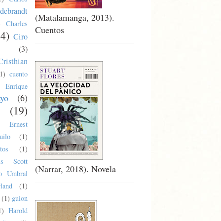
debrandt
(Matalamanga, 2013).
)
Charles
Cuentos
24)
Ciro
(3)
Cristhian
1)
cuento
Enrique
ayo
(6)
(19)
Ernest
uilo
(1)
tos
(1)
cis Scott
(Narrar, 2018). Novela
co Umbral
land
(1)
(1)
guion
1)
Harold