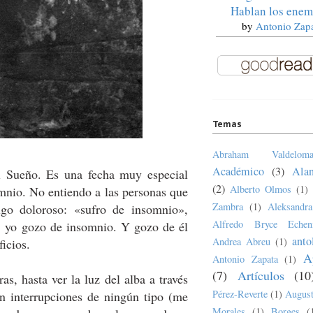
Hablan los enem
by
Antonio Zap
Temas
Abraham Valdeloma
Académico
(3)
Ala
 Sueño. Es una fecha muy especial
(2)
Alberto Olmos
(1)
mnio. No entiendo a las personas que
Zambra
(1)
Aleksandr
go doloroso: «sufro de insomnio»,
Alfredo Bryce Echen
 yo gozo de insomnio. Y gozo de él
anto
Andrea Abreu
(1)
icios.
A
Antonio Zapata
(1)
(7)
Artículos
(10
s, hasta ver la luz del alba a través
Pérez-Reverte
(1)
August
in interrupciones de ningún tipo (me
Morales
(1)
Borges
(