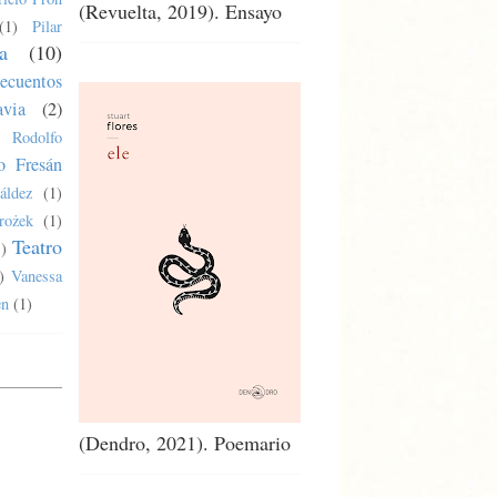
(Revuelta, 2019). Ensayo
(1)
Pilar
a
(10)
ecuentos
via
(2)
Rodolfo
o Fresán
áldez
(1)
rożek
(1)
Teatro
1)
)
Vanessa
en
(1)
(Dendro, 2021). Poemario