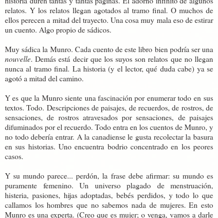
historia duren tantas y tantas páginas. El adorno infinito de algunos
relatos. Y los relatos llegan agotados al tramo final. O muchos de
ellos perecen a mitad del trayecto. Una cosa muy mala eso de estirar
un cuento. Algo propio de sádicos.
Muy sádica la Munro. Cada cuento de este libro bien podría ser una
nouvelle
. Demás está decir que los suyos son relatos que no llegan
nunca al tramo final. La historia (y el lector, qué duda cabe) ya se
agotó a mitad del camino.
Y es que la Munro siente una fascinación por enumerar todo en sus
textos. Todo. Descripciones de paisajes, de recuerdos, de rostros, de
sensaciones, de rostros atravesados por sensaciones, de paisajes
difuminados por el recuerdo. Todo entra en los cuentos de Munro, y
no todo debería entrar. A la canadiense le gusta recolectar la basura
en sus historias. Uno encuentra bodrio concentrado en los peores
casos.
Y su mundo parece... perdón, la frase debe afirmar: su mundo es
puramente femenino. Un universo plagado de menstruación,
histeria, pasiones, hijas adoptadas, bebés perdidos, y todo lo que
callamos los hombres que no sabemos nada de mujeres. En esto
Munro es una experta. (Creo que es mujer; o venga, vamos a darle