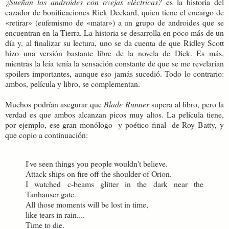
¿Sueñan los androides con ovejas eléctricas?
es la historia del
cazador de bonificaciones Rick Deckard, quien tiene el encargo de
«retirar» (eufemismo de «matar») a un grupo de androides que se
encuentran en la Tierra. La historia se desarrolla en poco más de un
día y, al finalizar su lectura, uno se da cuenta de que Ridley Scott
hizo una versión bastante libre de la novela de Dick. Es más,
mientras la leía tenía la sensación constante de que se me revelarían
spoilers importantes, aunque eso jamás sucedió. Todo lo contrario:
ambos, película y libro, se complementan.
Muchos podrían asegurar que
Blade Runner
supera al libro, pero la
verdad es que ambos alcanzan picos muy altos. La película tiene,
por ejemplo, ese gran monólogo -y poético final- de Roy Batty, y
que copio a continuación:
I've seen things you people wouldn't believe.
Attack ships on fire off the shoulder of Orion.
I watched c-beams glitter in the dark near the
Tanhauser gate.
All those moments will be lost in time,
like tears in rain....
Time to die.