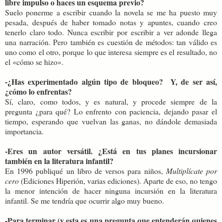
libre impulso o haces un esquema previo?
Suelo ponerme a escribir cuando la novela se me ha puesto muy
pesada, después de haber tomado notas y apuntes, cuando creo
tenerlo claro todo. Nunca escribir por escribir a ver adonde llega
una narración. Pero también es cuestión de métodos: tan válido es
uno como el otro, porque lo que interesa siempre es el resultado, no
el «cómo se hizo».
-¿Has experimentado algún tipo de bloqueo?
Y, de ser así,
¿cómo lo enfrentas?
Sí, claro, como todos, y es natural, y procede siempre de la
pregunta ¿para qué? Lo enfrento con paciencia, dejando pasar el
tiempo, esperando que vuelvan las ganas, no dándole demasiada
importancia.
-Eres un autor versátil. ¿Está en tus planes incursionar
también en la literatura infantil?
En 1996 publiqué un libro de versos para niños,
Multiplícate por
cero
(Ediciones Hiperión, varias ediciones). Aparte de eso, no tengo
la menor intención de hacer ninguna incursión en la literatura
infantil. Se me tendría que ocurrir algo muy bueno.
-Para terminar (y esta es una pregunta que entenderán quienes