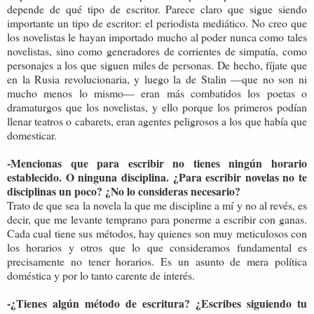
depende de qué tipo de escritor. Parece claro que sigue siendo
importante un tipo de escritor: el periodista mediático. No creo que
los novelistas le hayan importado mucho al poder nunca como tales
novelistas, sino como generadores de corrientes de simpatía, como
personajes a los que siguen miles de personas. De hecho, fíjate que
en la Rusia revolucionaria, y luego la de Stalin —que no son ni
mucho menos lo mismo— eran más combatidos los poetas o
dramaturgos que los novelistas, y ello porque los primeros podían
llenar teatros o cabarets, eran agentes peligrosos a los que había que
domesticar.
-Mencionas que para escribir no tienes ningún horario
establecido. O ninguna disciplina. ¿Para escribir novelas no te
disciplinas un poco? ¿No lo consideras necesario?
Trato de que sea la novela la que me discipline a mí y no al revés, es
decir, que me levante temprano para ponerme a escribir con ganas.
Cada cual tiene sus métodos, hay quienes son muy meticulosos con
los horarios y otros que lo que consideramos fundamental es
precisamente no tener horarios. Es un asunto de mera política
doméstica y por lo tanto carente de interés.
-¿Tienes algún método de escritura? ¿Escribes siguiendo tu