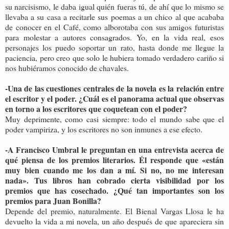
su narcisismo, le daba igual quién fueras tú, de ahí que lo mismo se
llevaba a su casa a recitarle sus poemas a un chico al que acababa
de conocer en el Café, como alborotaba con sus amigos futuristas
para molestar a autores consagrados. Yo, en la vida real, esos
personajes los puedo soportar un rato, hasta donde me llegue la
paciencia, pero creo que solo le hubiera tomado verdadero cariño si
nos hubiéramos conocido de chavales.
-Una de las cuestiones centrales de la novela es la relación entre
el escritor y el poder. ¿Cuál es el panorama actual que observas
en torno a los escritores que coquetean con el poder?
Muy deprimente, como casi siempre: todo el mundo sabe que el
poder vampiriza, y los escritores no son inmunes a ese efecto.
-A Francisco Umbral le preguntan en una entrevista acerca de
qué piensa de los premios literarios. Él responde que «están
muy bien cuando me los dan a mí. Si no, no me interesan
nada». Tus libros han cobrado cierta visibilidad por los
premios que has cosechado. ¿Qué tan importantes son los
premios para Juan Bonilla?
Depende del premio, naturalmente. El Bienal Vargas Llosa le ha
devuelto la vida a mi novela, un año después de que apareciera sin