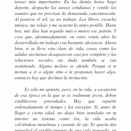
tareas más importantes. En las demás horas hago
deporte, despacho las tareas cotidianas y ventilo los
asuntos que no precisan de demasiada concentración.
Al ponerse el sol, ya no trabajo. Leo libros, escucho
música, me relajo y me acuesto lo antes posible. Hasta
hoy, mis días han seguido más o menos ese patrón. Y
creo que, afortunadamente, en estos veinte años he
desarrollado mi trabajo con bastante eficiencia. Ahora
bien, si se lleva esta clase de vida, cosas como las
salidas nocturnas desaparecen casi por completo y las
relaciones sociales sin duda también se van
resintiendo. Alguno incluso se ofende. Porque si te
invitan a ir a algún sitio o te proponen hacer algo,
entonces hay que declinar la invitación.
Es sólo mi opinión, pero, en la vida, a excepción
de esa época en la que se es realmente joven, deben
establecerse prioridades. Hay que repartir
ordenadamente el tiempo y las energías. Si, antes de
llegar a cierta edad, no dejas bien instalado en tu
interior un sistema como ése, la vida acaba
volviéndose monótona y carente de eje. Yo quería dar
prioridad al establecimiento de una vida tranquila, en