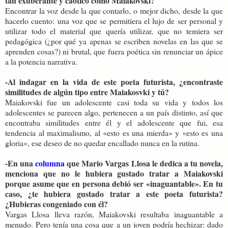
tan exuberante y caótico como Maiakovski?
Encontrar la voz desde la que contarlo, o mejor dicho, desde la que
hacerlo cuento: una voz que se permitiera el lujo de ser personal y
utilizar todo el material que quería utilizar, que no temiera ser
pedagógica (¿por qué ya apenas se escriben novelas en las que se
aprenden cosas?) ni brutal, que fuera poética sin renunciar un ápice
a la potencia narrativa.
-Al indagar en la vida de este poeta futurista, ¿encontraste
similitudes de algún tipo entre Maiakosvki y tú?
Maiakovski fue un adolescente casi toda su vida y todos los
adolescentes se parecen algo, pertenecen a un país distinto, así que
encontraba similitudes entre él y el adolescente que fui, esa
tendencia al maximalismo, al «esto es una mierda» y «esto es una
gloria», ese deseo de no quedar encallado nunca en la rutina.
-En una
columna
que Mario Vargas Llosa le dedica a tu novela,
menciona que no le hubiera gustado tratar a Maiakovski
porque asume que en persona debió ser «inaguantable». En tu
caso, ¿te hubiera gustado tratar a este poeta futurista?
¿Hubieras congeniado con él?
Vargas Llosa lleva razón, Maiakovski resultaba inaguantable a
menudo. Pero tenía una cosa que a un joven podría hechizar: dado