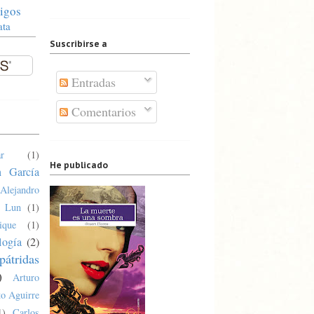
igos
ata
Suscribirse a
Entradas
Comentarios
r
(1)
He publicado
n García
Alejandro
a Lun
(1)
ique
(1)
logía
(2)
pátridas
)
Arturo
o Aguirre
1)
Carlos