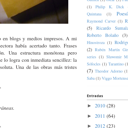
(1)
Philip K. Dick
Poesí
Quintana
(1)
R
Raymond Carver
(1)
(5)
Ricardo Sumala
Roberto Bolaño
(3)
o en blogs y medios impresos. A mi
Rodrig
Hinostroza
(1)
ectora había acertado tanto. Frases
(2)
Rubén Martín Gir
ión. Una estructura monótona pero
series
(1)
Sławomir M
e lo logra con inmediata sencillez: la
Sófocles
(1)
Tarantino
(
soluta. Una de las obras más tristes
(7)
Theodor Adorno
(1
Saba
(1)
Viggo Mortens
*
Entradas
2010
(28)
►
ráneas.
2011
(64)
►
2012
(23)
►
*