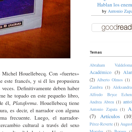
Hablan los enem
by
Antonio Zap
Temas
Abraham Valdeloma
Académico
(3)
Ala
e Michel Houellebecq. Con «fuertes»
(2)
Alberto Olmos
(1)
 este francés, y si él les propusiera
Zambra
(1)
Aleksandr
s veces. Definitivamente deben haber
Alfredo Bryce Echen
me he topado en este pequeño libro,
anto
Andrea Abreu
(1)
de él,
Plataforma
. Houellebecq tiene
A
Antonio Zapata
(1)
ura, es decir, el narrador con alguna
(7)
Artículos
(10
rma frecuente. Luego, el narrador-
Pérez-Reverte
(1)
August
ercambio cultural a través del sexo
Morales
(1)
Borges
(