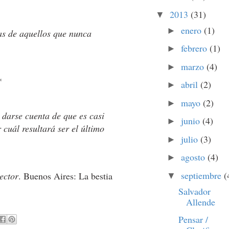
2013
(31)
▼
enero
(1)
►
cas de aquellos que nunca
febrero
(1)
►
marzo
(4)
►
*
abril
(2)
►
mayo
(2)
►
e darse cuenta de que es casi
junio
(4)
►
cuál resultará ser el último
julio
(3)
►
agosto
(4)
►
septiembre
(
ector
. Buenos Aires: La bestia
▼
Salvador
Allende
Pensar /