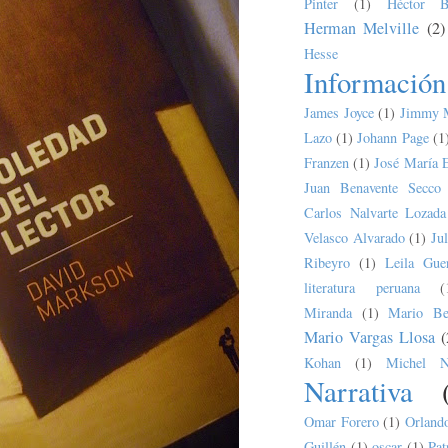
Pinter
(1)
Héctor B
Herman Melville
(2)
Hesse
Información
James Joyce
(1)
Jimmy 
Lazo
(1)
Johann Page
(1
Franzen
(1)
José María 
Juan Benavente Secco
Carlos Nalvarte Lozada
Velasco Alvarado
(1)
Ju
Ribeyro
(1)
Leila Guer
literatura peruana
(
Miranda
(1)
Mario Bel
Mario Vargas Llosa
(
Kohan
(1)
Michel N
Narrativa
Omar Forero
(1)
Orland
Guillén
(1)
oscar
(1)
Pat