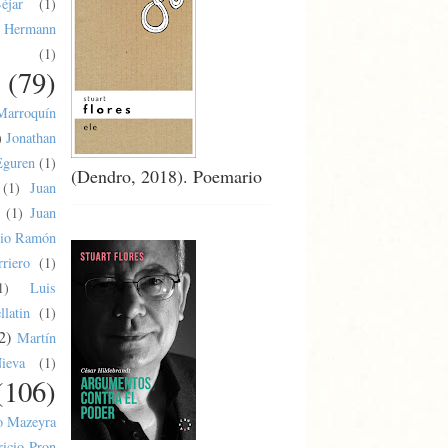
éjar
(1)
Hermann
(1)
(79)
Marroquín
)
Jonathan
Eguren
(1)
(Dendro, 2018). Poemario
(1)
Juan
(1)
Juan
lio Ramón
riero
(1)
1)
Luis
latin
(1)
2)
Martín
ieva
(1)
(106)
o Mazeyra
ricio Pron