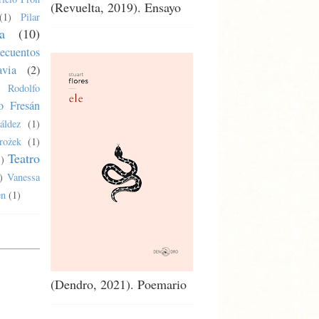
(Revuelta, 2019). Ensayo
(1)
Pilar
a
(10)
ecuentos
via
(2)
Rodolfo
o Fresán
áldez
(1)
rożek
(1)
Teatro
1)
)
Vanessa
en
(1)
(Dendro, 2021). Poemario