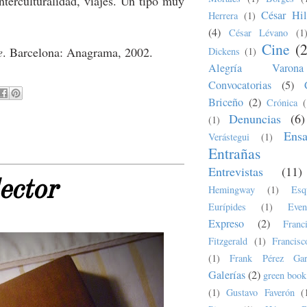
interculturalidad, viajes. Un tipo muy
César Hil
Herrera
(1)
(4)
César Lévano
(1
Cine
(
e
. Barcelona: Anagrama, 2002.
Dickens
(1)
Alegría Varona
Convocatorias
(5)
Briceño
(2)
Crónica
(
Denuncias
(6)
(1)
Ens
Verástegui
(1)
Entrañas
Entrevistas
(11)
ector
Hemingway
(1)
Esq
Eurípides
(1)
Even
Expreso
(2)
Fran
Fitzgerald
(1)
Francis
(1)
Frank Pérez Gar
Galerías
(2)
green book
(1)
Gustavo Faverón
(