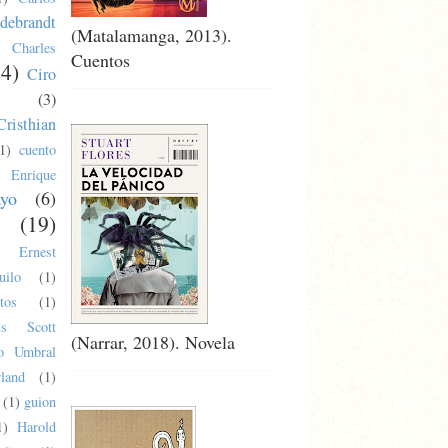
debrandt
(Matalamanga, 2013).
)
Charles
Cuentos
24)
Ciro
(3)
Cristhian
1)
cuento
Enrique
ayo
(6)
(19)
Ernest
uilo
(1)
tos
(1)
cis Scott
(Narrar, 2018). Novela
co Umbral
land
(1)
(1)
guion
1)
Harold