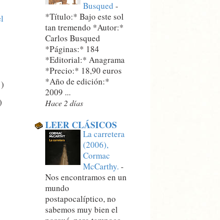
Busqued
-
*Título:* Bajo este sol
l
tan tremendo *Autor:*
Carlos Busqued
*Páginas:* 184
*Editorial:* Anagrama
*Precio:* 18,90 euros
*Año de edición:*
1)
2009 ...
)
Hace 2 días
LEER CLÁSICOS
La carretera
(2006),
Cormac
McCarthy.
-
Nos encontramos en un
mundo
postapocalíptico, no
sabemos muy bien el