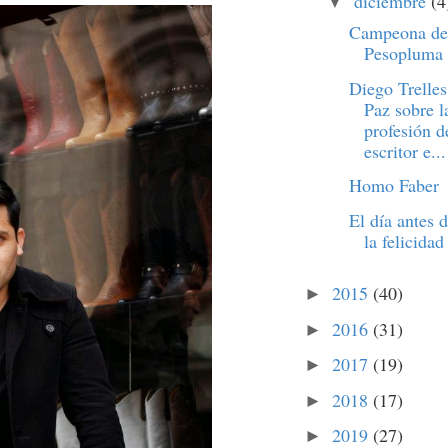
diciembre
(4
▼
Campeona de
Pesopluma
Diego Trelles
Paz sobre l
profesión d
escritor e...
Homo Faber
El día antes 
la felicidad
2015
(40)
►
2016
(31)
►
2017
(19)
►
2018
(17)
►
2019
(27)
►