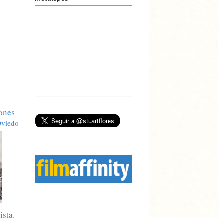
iones
Oviedo
ista.