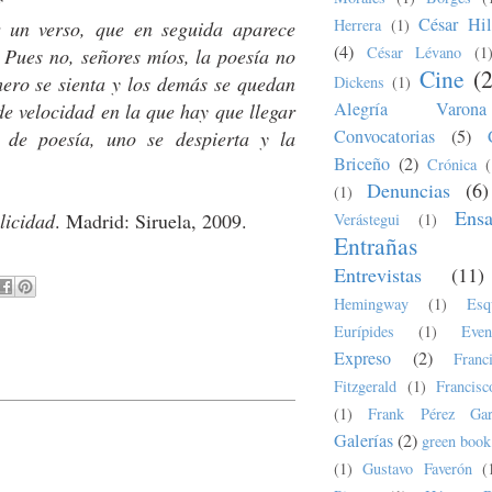
*
César Hil
Herrera
(1)
 un verso, que en seguida aparece
(4)
César Lévano
(1
 Pues no, señores míos, la poesía no
Cine
(
mero se sienta y los demás se quedan
Dickens
(1)
Alegría Varona
de velocidad en la que hay que llegar
Convocatorias
(5)
 de poesía, uno se despierta y la
Briceño
(2)
Crónica
(
Denuncias
(6)
(1)
Ens
elicidad
. Madrid: Siruela, 2009.
Verástegui
(1)
Entrañas
Entrevistas
(11)
Hemingway
(1)
Esq
Eurípides
(1)
Even
Expreso
(2)
Fran
Fitzgerald
(1)
Francis
(1)
Frank Pérez Gar
Galerías
(2)
green book
(1)
Gustavo Faverón
(