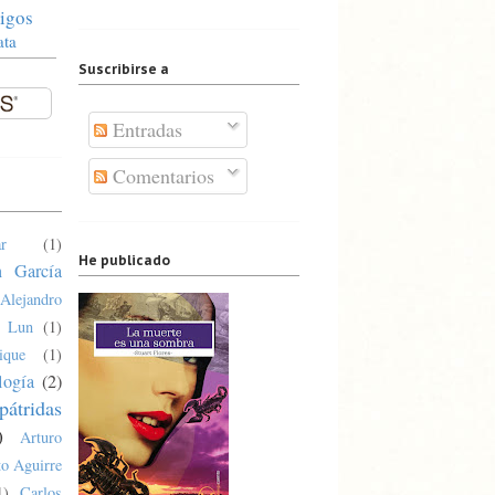
igos
ata
Suscribirse a
Entradas
Comentarios
r
(1)
He publicado
n García
Alejandro
a Lun
(1)
ique
(1)
logía
(2)
pátridas
)
Arturo
o Aguirre
1)
Carlos