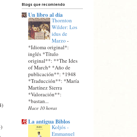
Blogs que recomiendo
Un libro al día
Thornton
Wilder: Los
idus de
Marzo
-
*Idioma original*:
inglés *Título
original**: **The Ides
of March* *Año de
publicación**: *1948
*Traducción**: *María
Martínez Sierra
*Valoración**:
*bastan...
4)
Hace 10 horas
La antigua Biblos
3)
Koljós -
Emmanuel