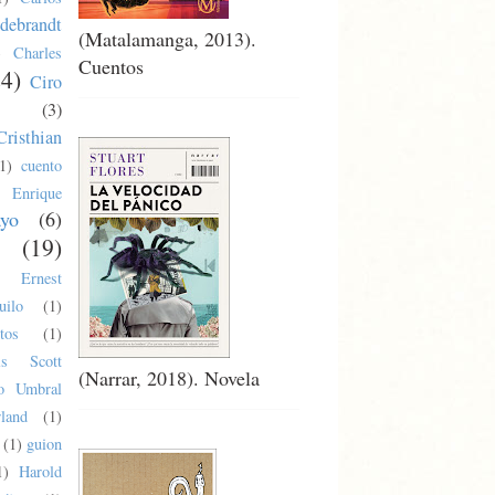
debrandt
(Matalamanga, 2013).
)
Charles
Cuentos
24)
Ciro
(3)
Cristhian
1)
cuento
Enrique
ayo
(6)
(19)
Ernest
uilo
(1)
tos
(1)
cis Scott
(Narrar, 2018). Novela
co Umbral
land
(1)
(1)
guion
1)
Harold