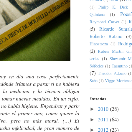
(1)
Philip K. Dick
Poesí
Quintana
(1)
R
Raymond Carver
(1)
(5)
Ricardo Sumala
Roberto Bolaño
(3)
Rodrig
Hinostroza
(1)
(2)
Rubén Martín Gir
series
(1)
Sławomir M
Sófocles
(1)
Tarantino
(
(7)
Theodor Adorno
(1
hoy en día una cosa perfectamente
Saba
(1)
Viggo Mortens
dónde iríamos a parar si no hubiera
 la medicina y la técnica obligan
 tomar nuevas medidas. En un siglo,
Entradas
 no había higiene. Engendrar y parir
2010
(28)
►
rante el primer año, como quiere la
2011
(64)
►
tivo, pero no más moral. (…) El
ucha infelicidad, de gran número de
2012
(23)
►