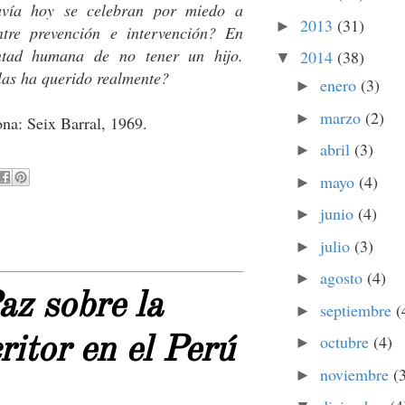
davía hoy se celebran por miedo a
2013
(31)
►
ntre prevención e intervención? En
ntad humana de no tener un hijo.
2014
(38)
▼
las ha querido realmente?
enero
(3)
►
marzo
(2)
►
ona: Seix Barral, 1969.
abril
(3)
►
mayo
(4)
►
junio
(4)
►
julio
(3)
►
agosto
(4)
►
az sobre la
septiembre
(
►
octubre
(4)
ritor en el Perú
►
noviembre
(
►