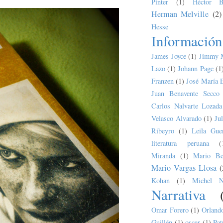
Pinter
(1)
Héctor B
Herman Melville
(2)
Hesse
Información
James Joyce
(1)
Jimmy 
Lazo
(1)
Johann Page
(1
Franzen
(1)
José María 
Juan Benavente Secco
Carlos Nalvarte Lozada
Velasco Alvarado
(1)
Ju
Ribeyro
(1)
Leila Guer
literatura peruana
(
Miranda
(1)
Mario Bel
Mario Vargas Llosa
(
Kohan
(1)
Michel N
Narrativa
Omar Forero
(1)
Orland
Guillén
(1)
oscar
(1)
Pat