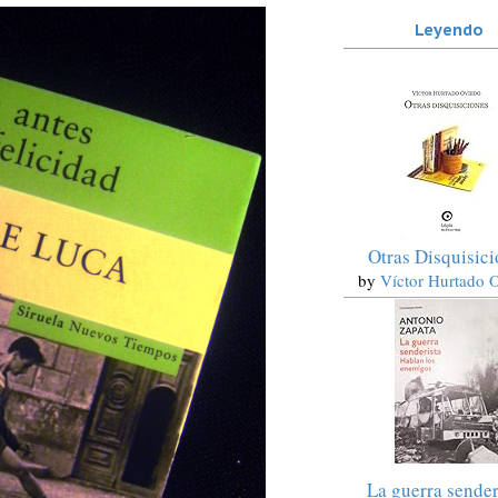
Leyendo
Otras Disquisic
by
Víctor Hurtado 
La guerra sender