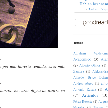
Hablan los enem
by
Antonio Zap
Temas
Abraham Valdeloma
Académico
(3)
Ala
*
(2)
Alberto Olmos
(1)
 por una librería vendida, es el más
Zambra
(1)
Aleksandr
Alfredo Bryce Echen
anto
Andrea Abreu
(1)
*
A
Antonio Zapata
(1)
horror, es carne digna de asarse en
(7)
Artículos
(10
Pérez-Reverte
(1)
August
Morales
(1)
Borges
(