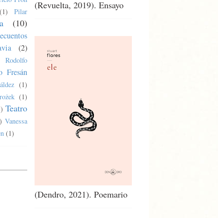
(Revuelta, 2019). Ensayo
(1)
Pilar
a
(10)
ecuentos
via
(2)
Rodolfo
o Fresán
áldez
(1)
rożek
(1)
Teatro
1)
)
Vanessa
en
(1)
(Dendro, 2021). Poemario