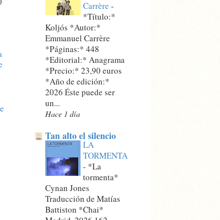
)
Carrère
-
*Título:*
Koljós *Autor:*
Emmanuel Carrère
*Páginas:* 448
a
*Editorial:* Anagrama
e
*Precio:* 23,90 euros
*Año de edición:*
2026 Éste puede ser
un...
de
Hace 1 día
Tan alto el silencio
LA
TORMENTA
-
*La
tormenta*
Cynan Jones
Traducción de Matías
Battiston *Chai*