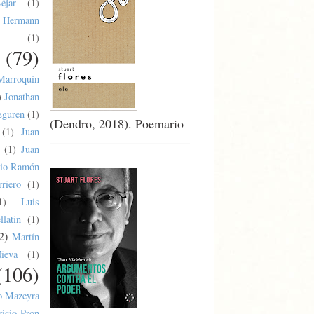
éjar
(1)
Hermann
(1)
(79)
Marroquín
)
Jonathan
Eguren
(1)
(Dendro, 2018). Poemario
(1)
Juan
(1)
Juan
lio Ramón
riero
(1)
1)
Luis
latin
(1)
2)
Martín
ieva
(1)
(106)
o Mazeyra
ricio Pron