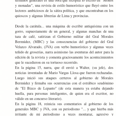
términos generales es una obra que recopila lo escrito en "Monos
y monadas", una revista de estilo humorístico que fluyó entre los
lectores ambiciosos de la sátira política, y que encontraban en los
quioscos y algunas librerías de Lima y provincias.
Desde la carátula... una máquina de escribir antiquísima con un
gorro, supuestamente de un general, y algunas manchas de una
taza de café, satírizan el Gobierno militar del Gral Morales
Bermúdez, (MBC) y las consecuencias del gobierno del Gral
Velazco Alvarado, (JVA) con verbo humorístico y algunas veces
teñido de groserías, narra asimismo las aventuras del autor para la
edición de la revista y comenta graciosamente los acontecimientos
que le sucedieron en su tortuoso recorrido.
En la página 15, narra, que él envió a Walter, (su jefe), dos
noticias inventadas de Mario Vargas Llosa que fueron rechazadas.
Luego inició sus ataques certeros al gobierno de Morales
Bermúdez y firmaba sus ocurrencias con el estrábico seudónimo
de "El Bizco de Lepanto" (de esta manera ya estaba dejando
huella, para personas inteligentes, de quien era el escritor, no
válido en un concurso literario).
En la página 18, reinicia sus comentarios al gobierno de los
generales MBC y JVA, con su periodismo "... y que hierba más
irritante de mi periodismo a veces montaraz, agresivo y