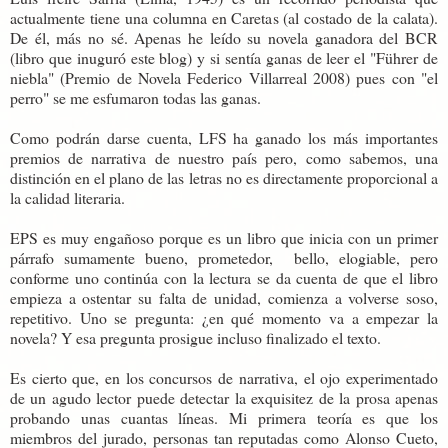
actualmente tiene una columna en Caretas (al costado de la calata).
De él, más no sé. Apenas he leído su novela ganadora del BCR
(libro que inuguró este blog) y si sentía ganas de leer el "Führer de
niebla" (Premio de Novela Federico Villarreal 2008) pues con "el
perro" se me esfumaron todas las ganas.
Como podrán darse cuenta, LFS ha ganado los más importantes
premios de narrativa de nuestro país pero, como sabemos, una
distinción en el plano de las letras no es directamente proporcional a
la calidad literaria.
EPS es muy engañoso porque es un libro que inicia con un primer
párrafo sumamente bueno, prometedor, bello, elogiable, pero
conforme uno continúa con la lectura se da cuenta de que el libro
empieza a ostentar su falta de unidad, comienza a volverse soso,
repetitivo. Uno se pregunta: ¿en qué momento va a empezar la
novela? Y esa pregunta prosigue incluso finalizado el texto.
Es cierto que, en los concursos de narrativa, el ojo experimentado
de un agudo lector puede detectar la exquisitez de la prosa apenas
probando unas cuantas líneas. Mi primera teoría es que los
miembros del jurado, personas tan reputadas como Alonso Cueto,