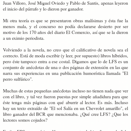
Juan Villoro, José Miguel Oviedo y Pablo de Santis, apenas leyeron
el inicio del párrafo y lo dieron por ganador.
Mi otra teoría es que se presentaron obras malísimas y ésta fue la
menos mala, y el concurso no podía declararse desierto por ser
motivo de los 170 años del diario El Comercio, así que se la dieron
a un eximio periodista.
Volviendo a la novela, no creo que el calificativo de novela sea el
correcto. Está de moda escribir (y leer, por supuesto) libros híbridos,
pero éste tampoco entra a ese costal. Digamos que lo de LFS es un
conjunto de anécdotas de una o dos páginas de extensión en las que
narra sus experiencias en una publicación humorística llamada "El
perro sulfúrico".
Muchas de estas pequeñas anécdotas incluso no tienen nada que ver
con el libro, y tal vez fueron puestas por simple añadidura para que
éste tenga más páginas con qué aburrir al lector. Es más. Incluso
hay un texto extraído de "El sol Salía en un Chevrolet amarillo", el
libro ganador del BCR que mencionaba. ¿Qué cree LFS? ¿Que los
lectores somos cojudos?