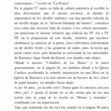
contestatario..." escrito en "La Prensa".
En la página 57, narra su falta de cultura patriótica al escribir la
idea descomunal, que él mismo reconoce, al ofender la
importancia de los desfiles militares con una parodia ridícula de
un desfile dizque de la "división blindada del humor", considero
ésta como una irrisoria falta de respeto a los colores nacionales,
sin mencionar el enorme esfuerzo que realizan las FF AA y FF
PP, en la preparación de este desfile, mientras que nosotros
sudábamos la camiseta de la patria, éstos individuos ridiculizaban
en un desfile frente a las graderías de nadie, pues tuvieron que
pasar varias veces para despertar la curiosidad de las autoridades
de Barranco, lugar donde desfilaron. (ver detalles más abajo).
Ofende a nuestro "Caballero de los Mares" y lo narra
graciosamente, en la página 65, así también ofende a la Iglesia
Católica escribiendo la cobarde intromisión en una Misa en la
Iglesia de Barranco a la cual entran con un becerro de oro, (forro
de papel dorado), ver detalles líneas abajo.
A sus 64 años, ¿re escribe esto?, bueno ganó el concurso con esta
obra ¿no?, ó quizás el jurado no se dio cuenta que no era una
novela sino la copia de lo escrito en "Monos y monadas",
combinada con sus experiencias.
Algo que realmente me dio risa fue cuando en la página 98 narra