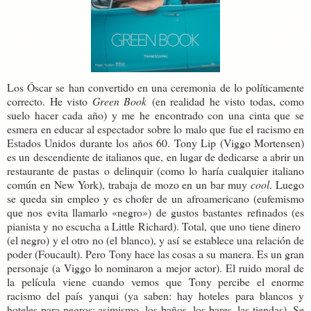
Los Óscar se han convertido en una ceremonia de lo políticamente
correcto. He visto
Green Book
(en realidad he visto todas, como
suelo hacer cada año) y me he encontrado con una cinta que se
esmera en educar al espectador sobre lo malo que fue el racismo en
Estados Unidos durante los años 60. Tony Lip (Viggo Mortensen)
es un descendiente de italianos que, en lugar de dedicarse a abrir un
restaurante de pastas o delinquir (como lo haría cualquier italiano
común en New York), trabaja de mozo en un bar muy
cool
. Luego
se queda sin empleo y es chofer de un afroamericano (eufemismo
que nos evita llamarlo «negro») de gustos bastantes refinados (es
pianista y no escucha a Little Richard). Total, que uno tiene dinero
(el negro) y el otro no (el blanco), y así se establece una relación de
poder (Foucault). Pero Tony hace las cosas a su manera. Es un gran
personaje (a Viggo lo nominaron a mejor actor). El ruido moral de
la película viene cuando vemos que Tony percibe el enorme
racismo del país yanqui (ya saben: hay hoteles para blancos y
hoteles para negros; asimismo, los baños, los bares, las tiendas). Se