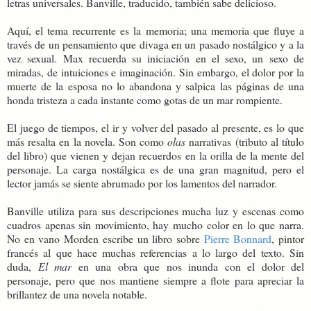
letras universales. Banville, traducido, también sabe delicioso.
Aquí, el tema recurrente es la memoria; una memoria que fluye a
través de un pensamiento que divaga en un pasado nostálgico y a la
vez sexual. Max recuerda su iniciación en el sexo, un sexo de
miradas, de intuiciones e imaginación. Sin embargo, el dolor por la
muerte de la esposa no lo abandona y salpica las páginas de una
honda tristeza a cada instante como gotas de un mar rompiente.
El juego de tiempos, el ir y volver del pasado al presente, es lo que
más resalta en la novela. Son como
olas
narrativas (tributo al título
del libro) que vienen y dejan recuerdos en la orilla de la mente del
personaje. La carga nostálgica es de una gran magnitud, pero el
lector jamás se siente abrumado por los lamentos del narrador.
Banville utiliza para sus descripciones mucha luz y escenas como
cuadros apenas sin movimiento, hay mucho color en lo que narra.
No en vano Morden escribe un libro sobre
Pierre Bonnard
, pintor
francés al que hace muchas referencias a lo largo del texto. Sin
duda,
El mar
en una obra que nos inunda con el dolor del
personaje, pero que nos mantiene siempre a flote para apreciar la
brillantez de una novela notable.