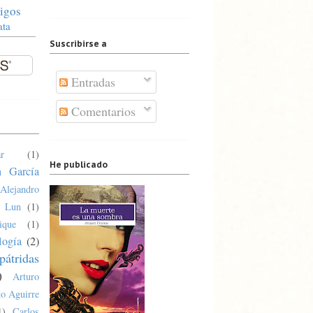
igos
ata
Suscribirse a
Entradas
Comentarios
r
(1)
He publicado
n García
Alejandro
a Lun
(1)
ique
(1)
logía
(2)
pátridas
)
Arturo
o Aguirre
1)
Carlos