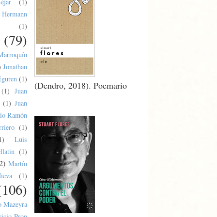
éjar
(1)
Hermann
(1)
(79)
Marroquín
)
Jonathan
Eguren
(1)
(Dendro, 2018). Poemario
(1)
Juan
(1)
Juan
lio Ramón
riero
(1)
1)
Luis
latin
(1)
2)
Martín
ieva
(1)
(106)
o Mazeyra
ricio Pron