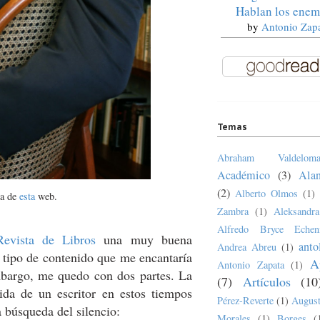
Hablan los enem
by
Antonio Zap
Temas
Abraham Valdeloma
Académico
(3)
Ala
(2)
Alberto Olmos
(1)
a de
esta
web.
Zambra
(1)
Aleksandr
Alfredo Bryce Echen
Revista de Libros
una muy buena
anto
Andrea Abreu
(1)
 tipo de contenido que me encantaría
A
Antonio Zapata
(1)
mbargo, me quedo con dos partes. La
(7)
Artículos
(10
ida de un escritor en estos tiempos
Pérez-Reverte
(1)
August
a búsqueda del silencio:
Morales
(1)
Borges
(