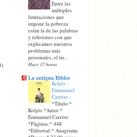
Entre las
múltiples
limitaciones que
impone la pobreza
están la de las palabras
y referentes con que
explicamos nuestros
problemas más
personales, el tie...
Hace 17 horas
3)
La antigua Biblos
Koljós -
Emmanuel
Carrère
-
*Título:*
Koljós *Autor:*
Emmanuel Carrère
*Páginas:* 448
*Editorial:* Anagrama