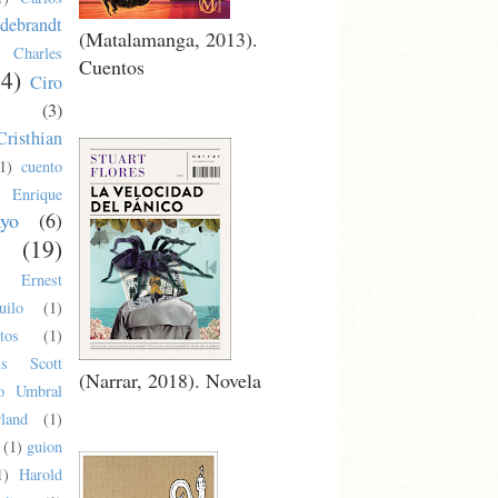
debrandt
(Matalamanga, 2013).
)
Charles
Cuentos
24)
Ciro
(3)
Cristhian
1)
cuento
Enrique
ayo
(6)
(19)
Ernest
uilo
(1)
tos
(1)
cis Scott
(Narrar, 2018). Novela
co Umbral
land
(1)
(1)
guion
1)
Harold