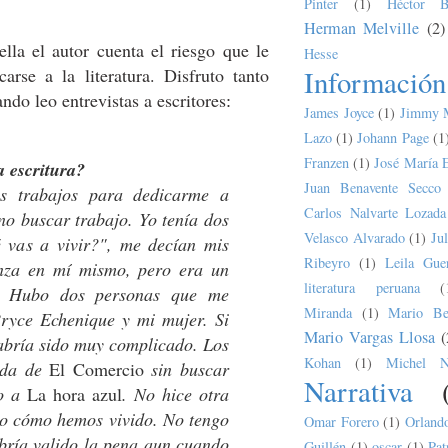
Pinter
(1)
Héctor B
Herman Melville
(2)
lla el autor cuenta el riesgo que le
Hesse
rse a la literatura. Disfruto tanto
Información
ndo leo entrevistas a escritores
:
James Joyce
(1)
Jimmy 
Lazo
(1)
Johann Page
(1
Franzen
(1)
José María 
a escritura?
Juan Benavente Secco
s trabajos para dedicarme a
Carlos Nalvarte Lozada
 no buscar trabajo. Yo tenía dos
Velasco Alvarado
(1)
Ju
 vas a vivir?", me decían mis
Ribeyro
(1)
Leila Guer
anza en mí mismo, pero era un
literatura peruana
(
r. Hubo dos personas que me
Miranda
(1)
Mario Bel
ryce Echenique y mi mujer. Si
Mario Vargas Llosa
(
abría sido muy complicado. Los
Kohan
(1)
Michel N
lida de
El Comercio
sin buscar
Narrativa
ro a
La hora azul
. No hice otra
do cómo hemos vivido. No tengo
Omar Forero
(1)
Orland
ría valido la pena aun cuando
Guillén
(1)
oscar
(1)
Pat