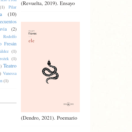
(Revuelta, 2019). Ensayo
(1)
Pilar
a
(10)
ecuentos
via
(2)
Rodolfo
o Fresán
áldez
(1)
rożek
(1)
Teatro
1)
)
Vanessa
en
(1)
(Dendro, 2021). Poemario