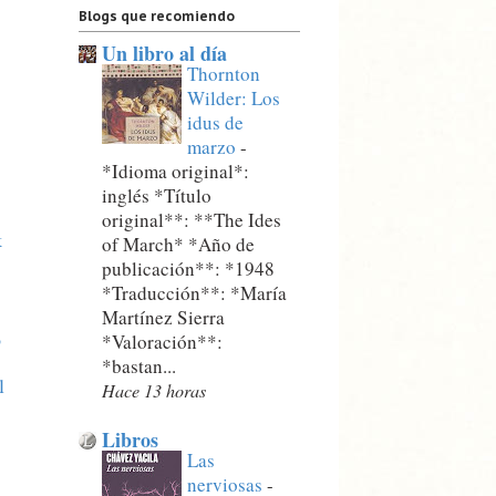
Blogs que recomiendo
Un libro al día
Thornton
Wilder: Los
idus de
marzo
-
*Idioma original*:
inglés *Título
original**: **The Ides
k
of March* *Año de
publicación**: *1948
*Traducción**: *María
Martínez Sierra
o
*Valoración**:
*bastan...
l
Hace 13 horas
Libros
Las
nerviosas
-