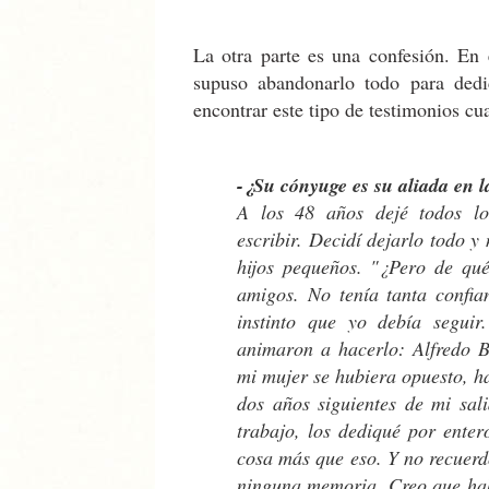
La otra parte es una confesión. En e
supuso abandonarlo todo para dedica
encontrar
este tipo de testimonios cua
-¿Su cónyuge es su aliada en l
A los 48 años dejé todos lo
escribir. Decidí dejarlo todo y
hijos pequeños. "¿Pero de qué
amigos. No tenía tanta confi
instinto que yo debía segui
animaron a hacerlo: Alfredo B
mi mujer se hubiera opuesto, h
dos años siguientes de mi sa
trabajo, los dediqué por ente
cosa más que eso. Y no recuer
ninguna memoria. Creo que hab