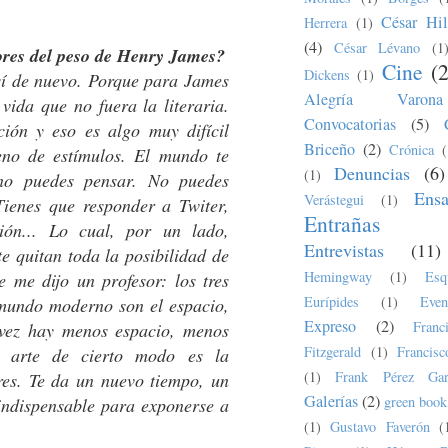
César Hil
Herrera
(1)
(4)
César Lévano
(1
tores del peso de Henry James?
Cine
(
Dickens
(1)
sí de nuevo. Porque para James
Alegría Varona
vida que no fuera la literaria.
Convocatorias
(5)
ión y eso es algo muy difícil
Briceño
(2)
Crónica
(
no de estímulos. El mundo te
Denuncias
(6)
(1)
no puedes pensar. No puedes
Ens
Verástegui
(1)
Tienes que responder a Twiter,
Entrañas
sión... Lo cual, por un lado,
Entrevistas
(11)
e quitan toda la posibilidad de
Hemingway
(1)
Esq
e me dijo un profesor: los tres
Eurípides
(1)
Even
 mundo moderno son el espacio,
Expreso
(2)
Fran
 vez hay menos espacio, menos
Fitzgerald
(1)
Francis
l arte de cierto modo es la
(1)
Frank Pérez Gar
res. Te da un nuevo tiempo, un
Galerías
(2)
green book
 indispensable para exponerse a
(1)
Gustavo Faverón
(