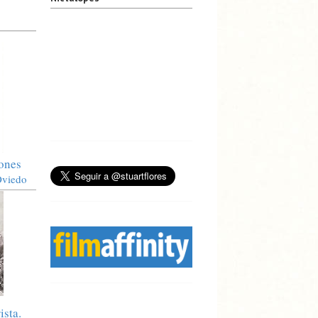
iones
Oviedo
ista.