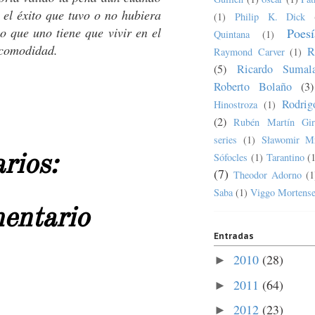
el éxito que tuvo o no hubiera
(1)
Philip K. Dick
o que uno tiene que vivir en el
Poesí
Quintana
(1)
a comodidad.
R
Raymond Carver
(1)
(5)
Ricardo Sumala
Roberto Bolaño
(3)
Rodrig
Hinostroza
(1)
(2)
Rubén Martín Gir
series
(1)
Sławomir M
Sófocles
(1)
Tarantino
(
rios:
(7)
Theodor Adorno
(1
Saba
(1)
Viggo Mortens
mentario
Entradas
2010
(28)
►
2011
(64)
►
2012
(23)
►