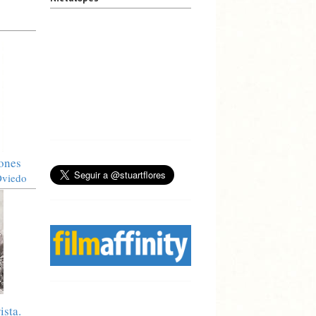
iones
Oviedo
ista.