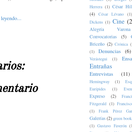
César Hil
Herrera
(1)
(4)
César Lévano
(1
leyendo...
Cine
(
Dickens
(1)
Alegría Varona
Convocatorias
(5)
Briceño
(2)
Crónica
(
Denuncias
(6)
(1)
Ens
Verástegui
(1)
rios:
Entrañas
Entrevistas
(11)
Hemingway
(1)
Esq
mentario
Eurípides
(1)
Even
Expreso
(2)
Fran
Fitzgerald
(1)
Francis
(1)
Frank Pérez Gar
Galerías
(2)
green book
(1)
Gustavo Faverón
(