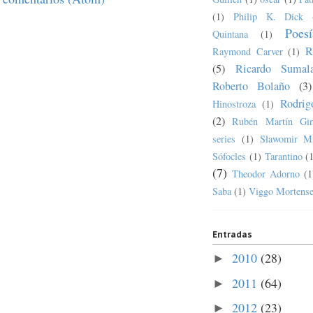
(1)
Philip K. Dick
Poesí
Quintana
(1)
R
Raymond Carver
(1)
(5)
Ricardo Sumala
Roberto Bolaño
(3)
Rodrig
Hinostroza
(1)
(2)
Rubén Martín Gir
series
(1)
Sławomir M
Sófocles
(1)
Tarantino
(
(7)
Theodor Adorno
(1
Saba
(1)
Viggo Mortens
Entradas
2010
(28)
►
2011
(64)
►
2012
(23)
►