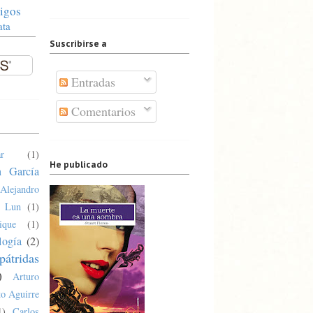
igos
ata
Suscribirse a
Entradas
Comentarios
r
(1)
He publicado
n García
Alejandro
a Lun
(1)
ique
(1)
logía
(2)
pátridas
)
Arturo
o Aguirre
1)
Carlos