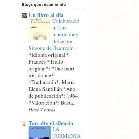
Blogs que recomiendo
Un libro al día
Colaboració
n: Una
muerte muy
dulce, de
Simone de Beauvoir
-
*Idioma original*:
Francés *Título
original*: *Une mort
très douce*
*Traducción*: María
Elena Santillán *Año
de publicación*: 1964
*Valoración*: Basta...
Hace 7 horas
Tan alto el silencio
LA
TORMENTA