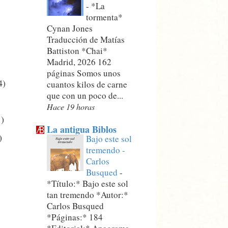
-
*La
tormenta*
Cynan Jones
Traducción de Matías
Battiston *Chai*
Madrid, 2026 162
páginas Somos unos
4)
cuantos kilos de carne
que con un poco de...
Hace 19 horas
1)
La antigua Biblos
)
Bajo este sol
tremendo -
Carlos
Busqued
-
*Título:* Bajo este sol
tan tremendo *Autor:*
Carlos Busqued
*Páginas:* 184