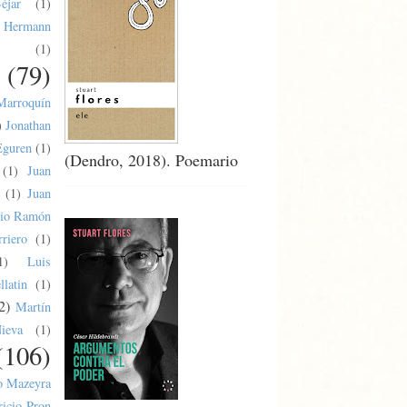
éjar
(1)
Hermann
(1)
(79)
Marroquín
)
Jonathan
Eguren
(1)
(Dendro, 2018). Poemario
(1)
Juan
(1)
Juan
lio Ramón
riero
(1)
1)
Luis
latin
(1)
2)
Martín
ieva
(1)
(106)
o Mazeyra
ricio Pron