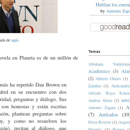
Hablan los enem
by
Antonio Zap
ada de
aquí
.
Temas
novela en Planeta es de un millón de
Abraham Valdeloma
Académico
(3)
Ala
(2)
Alberto Olmos
(1)
e más ha repetido Dan Brown en
Zambra
(1)
Aleksandr
drid en su encuentro con dos
Alfredo Bryce Echen
eridad, preguntas y diálogo. Sus
anto
Andrea Abreu
(1)
son honestas y están escritas
A
Antonio Zapata
(1)
azón, plantean preguntas sobre
(7)
Artículos
(10
oy, y como no resuelven los
Pérez-Reverte
(1)
August
ón), invitan al diálogo, que
Morales
(1)
Borges
(