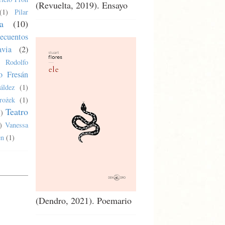
(Revuelta, 2019). Ensayo
(1)
Pilar
a
(10)
ecuentos
via
(2)
Rodolfo
o Fresán
áldez
(1)
rożek
(1)
Teatro
1)
)
Vanessa
en
(1)
(Dendro, 2021). Poemario