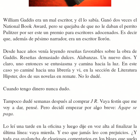
William Gaddis era un mal escritor, y él lo sabía. Ganó dos veces el
National Book Award, pero se quejaba de que no le daban el perrito
Pulitzer por ser este un premio para escritores adocenados. Es decir
que, además de pésimo narrador, era un escritor llorón.
Desde hace años venía leyendo reseñas favorables sobre la obra de
Gaddis. Reseñas demasiado dulces. Alabanzas. Un nuevo dios. Y
claro, uno entonces se entusiasma y camina hacia la luz. En este
caso yo caminé hacia una librería y vi, en la sección de Literatura
Hipster, dos de sus novelas en remate. No lo dudé.
Cuando tengo dinero nunca dudo.
Tampoco dudé semanas después al comprar
J R
. Vaya festín que me
voy a dar, pensé. Pero decidí empezar por algo breve:
Ágape se
paga
.
Lo leí una tarde en la oficina y luego dije en voz alta al finalizar la
última línea: vaya mierda. Y eso que jamás leo con prejuicios. ¿Y
toda esa avalancha de elogiosos comentarios en los blogs que suelo