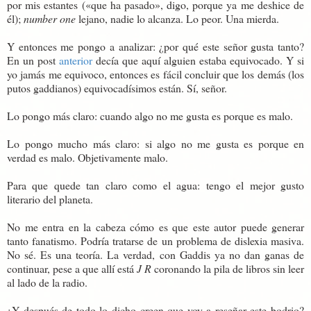
por mis estantes («que ha pasado», digo, porque ya me deshice de
él);
number one
lejano, nadie lo alcanza. Lo peor. Una mierda.
Y entonces me pongo a analizar: ¿por qué este señor gusta tanto?
En un post
anterior
decía que aquí alguien estaba equivocado. Y si
yo jamás me equivoco, entonces es fácil concluir que los demás (los
putos gaddianos) equivocadísimos están. Sí, señor.
Lo pongo más claro: cuando algo no me gusta es porque es malo.
Lo pongo mucho más claro: si algo no me gusta es porque en
verdad es malo. Objetivamente malo.
Para que quede tan claro como el agua: tengo el mejor gusto
literario del planeta.
No me entra en la cabeza cómo es que este autor puede generar
tanto fanatismo. Podría tratarse de un problema de dislexia masiva.
No sé. Es una teoría. La verdad, con Gaddis ya no dan ganas de
continuar, pese a que allí está
J R
coronando la pila de libros sin leer
al lado de la radio.
¿Y después de todo lo dicho creen que voy a reseñar este bodrio?