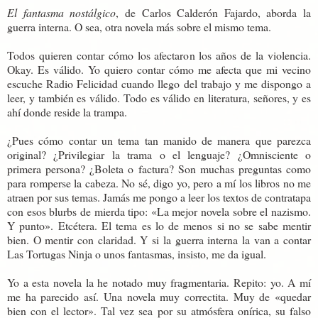
El fantasma nostálgico
, de Carlos Calderón Fajardo, aborda la
guerra interna. O sea, otra novela más sobre el mismo tema.
Todos quieren contar cómo los afectaron los años de la violencia.
Okay. Es válido. Yo quiero contar cómo me afecta que mi vecino
escuche Radio Felicidad cuando llego del trabajo y me dispongo a
leer, y también es válido. Todo es válido en literatura, señores, y es
ahí donde reside la trampa.
¿Pues cómo contar un tema tan manido de manera que parezca
original? ¿Privilegiar la trama o el lenguaje? ¿Omnisciente o
primera persona? ¿Boleta o factura? Son muchas preguntas como
para romperse la cabeza. No sé, digo yo, pero a mí los libros no me
atraen por sus temas. Jamás me pongo a leer los textos de contratapa
con esos blurbs de mierda tipo: «La mejor novela sobre el nazismo.
Y punto». Etcétera. El tema es lo de menos si no se sabe mentir
bien. O mentir con claridad. Y si la guerra interna la van a contar
Las Tortugas Ninja o unos fantasmas, insisto, me da igual.
Yo a esta novela la he notado muy fragmentaria. Repito: yo. A mí
me ha parecido así. Una novela muy correctita. Muy de «quedar
bien con el lector». Tal vez sea por su atmósfera onírica, su falso