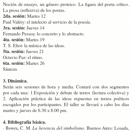
Noción de ensayo, un género proteico. La figura del poeta crítico.
La prosa (reflexiva) de los poetas.
2da. sesión:
Martes 12
Paul Valéry: el intelecto al servicio de la poesía.
3ra. sesión:
Jueves 14
Fernando Pessoa: lo concreto y lo abstracto.
4ta. sesión:
Martes 19
T. S. Eliot: la música de las ideas.
5ta. sesión:
Jueves 21
Octavio Paz: el ritmo.
6ta. sesión:
Martes 26
Síntesis
3. Dinámica.
Serán seis sesiones de hora y media. Contará con dos segmentos
por cada una: 1.Exposición y debate de textos (lectura colectiva) y
2. Aplicación práctica de las ideas expuestas en textos poéticos
escogidos por los participantes. El taller se llevará a cabo los días
martes y jueves de 6.30 a 8.00 pm.
4. Bibliografía básica.
· Bowra, C. M.
La herencia del simbolismo
. Buenos Aires: Losada,