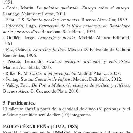
1951.
· Cerda, Martín.
La palabra quebrada. Ensayo sobre el ensayo
.
Santiago: Veintisiete Letras, 2011.
· Eliot, T. S.
Sobre la poesía y los poetas
. Buenos Aires: Sur, 1959.
· Friedrich, Hugo.
Estructura de la lírica moderna: de Baudelaire
hasta nuestros días
. Barcelona: Seix Barral, 1974.
· Guillén, Jorge.
Lenguaje y poesía
. Madrid: Alianza Editorial,
1961.
· Paz, Octavio.
El arco y la lira
. México D. F.: Fondo de Cultura
Económica, 1996.
· Pessoa, Fernando.
Crítica: ensayos, artículos y entrevistas
.
Madrid: Acantilado, 2003.
· Rilke, R. M.
Cartas a un joven poeta
. Madrid: Alianza, 2008.
· Sontag, Susan.
Cuestión de énfasis
. Madrid: DeBolsillo, 2012.
· Valéry, Paul.
De Poe a Mallarmé: ensayos de poética y estética
.
Buenos Aires: El Cuenco de Plata, 2010.
5. Participantes.
El taller se abrirá a partir de la cantidad de cinco (5) personas, y el
máximo permitido será de diez (10) integrantes.
PAULO CÉSAR PEÑA (LIMA, 1986)
Estudió Literatura en la UNMSM. Fue integrante del grupo de