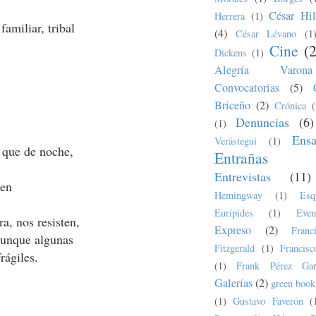
César Hil
Herrera
(1)
iliar, tribal
(4)
César Lévano
(1
Cine
(
Dickens
(1)
Alegría Varona
Convocatorias
(5)
Briceño
(2)
Crónica
(
Denuncias
(6)
(1)
Ens
Verástegui
(1)
a que de noche,
Entrañas
Entrevistas
(11)
nen
Hemingway
(1)
Esq
Eurípides
(1)
Even
a, nos resisten,
Expreso
(2)
Fran
 aunque algunas
Fitzgerald
(1)
Francis
les.
(1)
Frank Pérez Gar
Galerías
(2)
green book
(1)
Gustavo Faverón
(