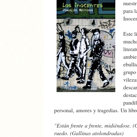
nuestr
para l
Inoce
Este l
mucho 
litera
ambie
ebulli
grupo
vileza
descar
destac
pandil
personal, amores y tragedias. Un li
"Están frente a frente, midiéndose. (
ruedo. (Gallinas atolondradas)