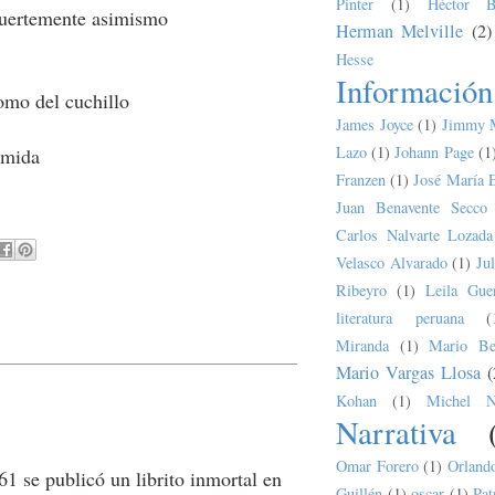
Pinter
(1)
Héctor B
fuertemente asimismo
Herman Melville
(2)
Hesse
Información
omo del cuchillo
James Joyce
(1)
Jimmy 
Lazo
(1)
Johann Page
(1
ida
Franzen
(1)
José María 
Juan Benavente Secco
Carlos Nalvarte Lozada
Velasco Alvarado
(1)
Ju
Ribeyro
(1)
Leila Guer
literatura peruana
(
Miranda
(1)
Mario Bel
Mario Vargas Llosa
(
Kohan
(1)
Michel N
Narrativa
Omar Forero
(1)
Orland
1 se publicó un librito inmortal en
Guillén
(1)
oscar
(1)
Pat