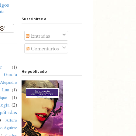
igos
ata
Suscribirse a
Entradas
Comentarios
r
(1)
He publicado
n García
Alejandro
a Lun
(1)
ique
(1)
logía
(2)
pátridas
)
Arturo
o Aguirre
1)
Carlos