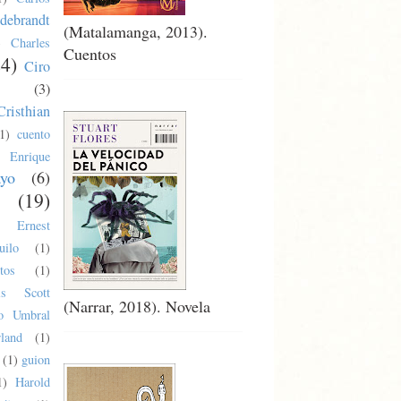
debrandt
(Matalamanga, 2013).
)
Charles
Cuentos
24)
Ciro
(3)
Cristhian
1)
cuento
Enrique
ayo
(6)
(19)
Ernest
uilo
(1)
tos
(1)
cis Scott
(Narrar, 2018). Novela
co Umbral
land
(1)
(1)
guion
1)
Harold