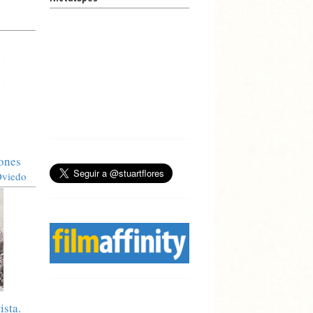
iones
Oviedo
ista.