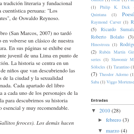
a tradición literaria y fundacional
(1)
Philip K. Dick
a cuentística peruana: "Los
Poesí
Quintana
(1)
ntes", de Oswaldo Reynoso.
R
Raymond Carver
(1)
(5)
Ricardo Sumala
ibro (San Marcos, 2007) no tardó
Roberto Bolaño
(3)
en volverse un clásico de nuestra
Rodrig
Hinostroza
(1)
tura. En sus páginas se exhibe ese
(2)
Rubén Martín Gir
nte juvenil de una Lima en punto de
series
(1)
Sławomir M
ción. La historia se centra en un
Sófocles
(1)
Tarantino
(
 de niños que van descubriendo las
(7)
Theodor Adorno
(1
s de la ciudad y la sexualidad
Saba
(1)
Viggo Mortens
nada. Cada apartado del libro
a a cada uno de los personajes de la
la para descubrirnos su historia
Entradas
bro esencial y muy recomendable.
2010
(28)
▼
febrero
(3)
►
Gallitos feroces). Los demás hacen
marzo
(4)
▼