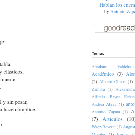
Hablan los enem
by
Antonio Zap
go:
Temas
tabla,
Abraham Valdeloma
lásticos,
Académico
(3)
Ala
 muerte
(2)
Alberto Olmos
(1)
.
Zambra
(1)
Aleksandr
Alfredo Bryce Echen
 y sin pesar,
anto
Andrea Abreu
(1)
ace cómplice.
A
Antonio Zapata
(1)
(7)
Artículos
(10
o.
Pérez-Reverte
(1)
August
Morales
(1)
Borges
(