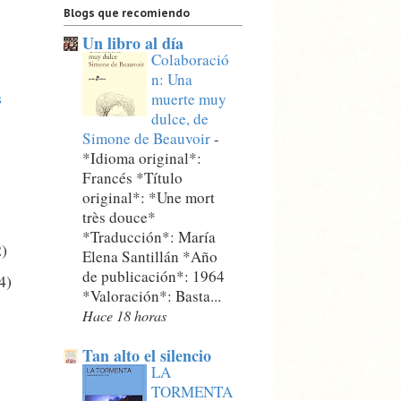
Blogs que recomiendo
Un libro al día
Colaboració
n: Una
s
muerte muy
dulce, de
Simone de Beauvoir
-
*Idioma original*:
Francés *Título
original*: *Une mort
très douce*
*Traducción*: María
2)
Elena Santillán *Año
de publicación*: 1964
4)
*Valoración*: Basta...
Hace 18 horas
Tan alto el silencio
LA
TORMENTA