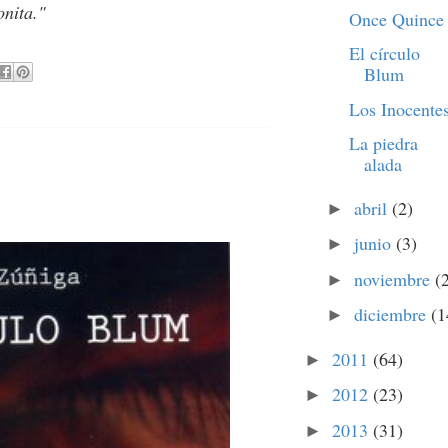
onita."
Once Quince
El círculo
Blum
Los Inocente
La piedra
alada
abril
(2)
►
junio
(3)
►
noviembre
(
►
diciembre
(1
►
2011
(64)
►
2012
(23)
►
2013
(31)
►