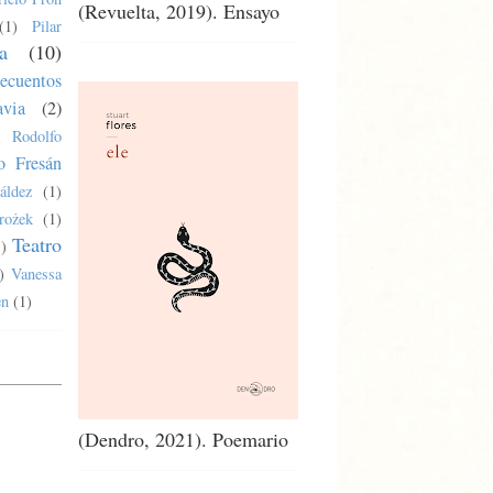
(Revuelta, 2019). Ensayo
(1)
Pilar
a
(10)
ecuentos
via
(2)
Rodolfo
o Fresán
áldez
(1)
rożek
(1)
Teatro
1)
)
Vanessa
en
(1)
(Dendro, 2021). Poemario