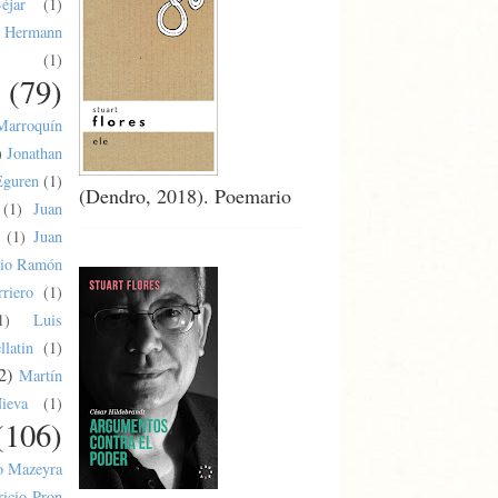
éjar
(1)
Hermann
(1)
(79)
Marroquín
)
Jonathan
Eguren
(1)
(Dendro, 2018). Poemario
(1)
Juan
(1)
Juan
lio Ramón
riero
(1)
1)
Luis
latin
(1)
2)
Martín
ieva
(1)
(106)
o Mazeyra
ricio Pron