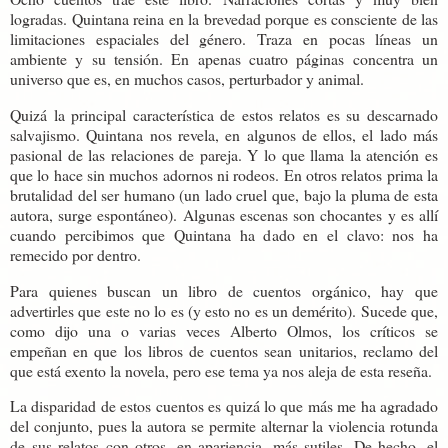
logradas. Quintana reina en la brevedad porque es consciente de las
limitaciones espaciales del género. Traza en pocas líneas un
ambiente y su tensión. En apenas cuatro páginas concentra un
universo que es, en muchos casos, perturbador y animal.
Quizá la principal característica de estos relatos es su descarnado
salvajismo. Quintana nos revela, en algunos de ellos, el lado más
pasional de las relaciones de pareja. Y lo que llama la atención es
que lo hace sin muchos adornos ni rodeos. En otros relatos prima la
brutalidad del ser humano (un lado cruel que, bajo la pluma de esta
autora, surge espontáneo). Algunas escenas son chocantes y es allí
cuando percibimos que Quintana ha dado en el clavo: nos ha
remecido por dentro.
Para quienes buscan un libro de cuentos orgánico, hay que
advertirles que este no lo es (y esto no es un demérito). Sucede que,
como dijo una o varias veces Alberto Olmos, los críticos se
empeñan en que los libros de cuentos sean unitarios, reclamo del
que está exento la novela, pero ese tema ya nos aleja de esta reseña.
La disparidad de estos cuentos es quizá lo que más me ha agradado
del conjunto, pues la autora se permite alternar la violencia rotunda
de sus relatos con otros, en apariencia, más sutiles. De hecho, el