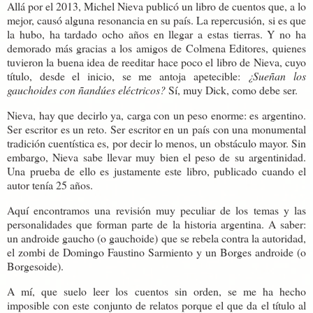
Allá por el 2013, Michel Nieva publicó un libro de cuentos que, a lo
mejor, causó alguna resonancia en su país. La repercusión, si es que
la hubo, ha tardado ocho años en llegar a estas tierras. Y no ha
demorado más gracias a los amigos de Colmena Editores, quienes
tuvieron la buena idea de reeditar hace poco el libro de Nieva, cuyo
título, desde el inicio, se me antoja apetecible:
¿Sueñan los
gauchoides con ñandúes eléctricos?
Sí, muy Dick, como debe ser.
Nieva, hay que decirlo ya, carga con un peso enorme: es argentino.
Ser escritor es un reto. Ser escritor en un país con una monumental
tradición cuentística es, por decir lo menos, un obstáculo mayor. Sin
embargo, Nieva sabe llevar muy bien el peso de su argentinidad.
Una prueba de ello es justamente este libro, publicado cuando el
autor tenía 25 años.
Aquí encontramos una revisión muy peculiar de los temas y las
personalidades que forman parte de la historia argentina. A saber:
un androide gaucho (o gauchoide) que se rebela contra la autoridad,
el zombi de Domingo Faustino Sarmiento y un Borges androide (o
Borgesoide).
A mí, que suelo leer los cuentos sin orden, se me ha hecho
imposible con este conjunto de relatos porque el que da el título al