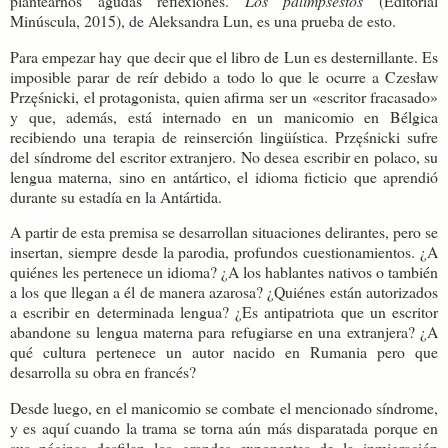
plantearnos agudas reflexiones.
Los palimpsestos
(Editorial
Minúscula, 2015), de Aleksandra Lun, es una prueba de esto.
Para empezar hay que decir que el libro de Lun es desternillante. Es
imposible parar de reír debido a todo lo que le ocurre a Czesław
Przęśnicki, el protagonista, quien afirma ser un «escritor fracasado»
y que, además, está internado en un manicomio en Bélgica
recibiendo una terapia de reinserción lingüística. Przęśnicki sufre
del síndrome del escritor extranjero. No desea escribir en polaco, su
lengua materna, sino en antártico, el idioma ficticio que aprendió
durante su estadía en la Antártida.
A partir de esta premisa se desarrollan situaciones delirantes, pero se
insertan, siempre desde la parodia, profundos cuestionamientos. ¿A
quiénes les pertenece un idioma? ¿A los hablantes nativos o también
a los que llegan a él de manera azarosa? ¿Quiénes están autorizados
a escribir en determinada lengua? ¿Es antipatriota que un escritor
abandone su lengua materna para refugiarse en una extranjera? ¿A
qué cultura pertenece un autor nacido en Rumania pero que
desarrolla su obra en francés?
Desde luego, en el manicomio se combate el mencionado síndrome,
y es aquí cuando la trama se torna aún más disparatada porque en
sus páginas desfilan los grandes exponentes de la inmigración