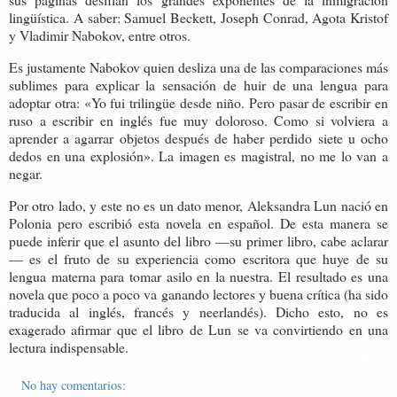
lingüística. A saber: Samuel Beckett, Joseph Conrad, Agota Kristof
y Vladimir Nabokov, entre otros.
Es justamente Nabokov quien desliza una de las comparaciones más
sublimes para explicar la sensación de huir de una lengua para
adoptar otra: «Yo fui trilingüe desde niño. Pero pasar de escribir en
ruso a escribir en inglés fue muy doloroso. Como si volviera a
aprender a agarrar objetos después de haber perdido siete u ocho
dedos en una explosión». La imagen es magistral, no me lo van a
negar.
Por otro lado, y este no es un dato menor, Aleksandra Lun nació en
Polonia pero escribió esta novela en español. De esta manera se
puede inferir que el asunto del libro —su primer libro, cabe aclarar
— es el fruto de su experiencia como escritora que huye de su
lengua materna para tomar asilo en la nuestra. El resultado es una
novela que poco a poco va ganando lectores y buena crítica (ha sido
traducida al inglés, francés y neerlandés). Dicho esto, no es
exagerado afirmar que el libro de Lun se va convirtiendo en una
lectura indispensable.
No hay comentarios: