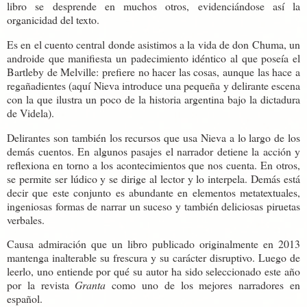
libro se desprende en muchos otros, evidenciándose así la
organicidad del texto.
Es en el cuento central donde asistimos a la vida de don Chuma, un
androide que manifiesta un padecimiento idéntico al que poseía el
Bartleby de Melville: prefiere no hacer las cosas, aunque las hace a
regañadientes (aquí Nieva introduce una pequeña y delirante escena
con la que ilustra un poco de la historia argentina bajo la dictadura
de Videla).
Delirantes son también los recursos que usa Nieva a lo largo de los
demás cuentos. En algunos pasajes el narrador detiene la acción y
reflexiona en torno a los acontecimientos que nos cuenta. En otros,
se permite ser lúdico y se dirige al lector y lo interpela. Demás está
decir que este conjunto es abundante en elementos metatextuales,
ingeniosas formas de narrar un suceso y también deliciosas piruetas
verbales.
Causa admiración que un libro publicado originalmente en 2013
mantenga inalterable su frescura y su carácter disruptivo. Luego de
leerlo, uno entiende por qué su autor ha sido seleccionado este año
por la revista
Granta
como uno de los mejores narradores en
español.