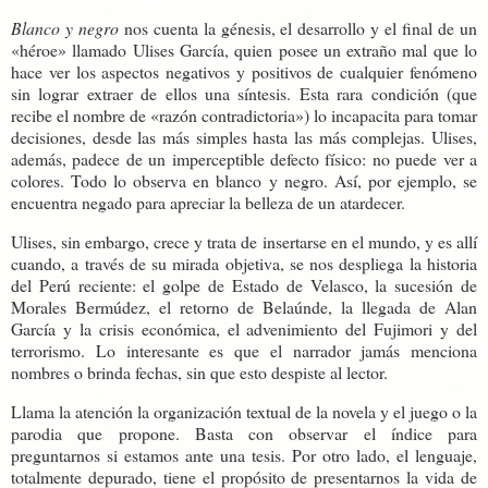
Blanco y negro
nos cuenta la génesis, el desarrollo y el final de un
«héroe» llamado Ulises García, quien posee un extraño mal que lo
hace ver los aspectos negativos y positivos de cualquier fenómeno
sin lograr extraer de ellos una síntesis. Esta rara condición (que
recibe el nombre de «razón contradictoria») lo incapacita para tomar
decisiones, desde las más simples hasta las más complejas. Ulises,
además, padece de un imperceptible defecto físico: no puede ver a
colores. Todo lo observa en blanco y negro. Así, por ejemplo, se
encuentra negado para apreciar la belleza de un atardecer.
Ulises, sin embargo, crece y trata de insertarse en el mundo, y es allí
cuando, a través de su mirada objetiva, se nos despliega la historia
del Perú reciente: el golpe de Estado de Velasco, la sucesión de
Morales Bermúdez, el retorno de Belaúnde, la llegada de Alan
García y la crisis económica, el advenimiento del Fujimori y del
terrorismo. Lo interesante es que el narrador jamás menciona
nombres o brinda fechas, sin que esto despiste al lector.
Llama la atención la organización textual de la novela y el juego o la
parodia que propone. Basta con observar el índice para
preguntarnos si estamos ante una tesis. Por otro lado, el lenguaje,
totalmente depurado, tiene el propósito de presentarnos la vida de