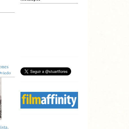
iones
Oviedo
ista.