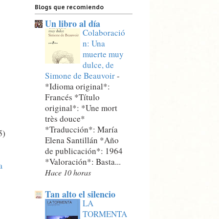
Blogs que recomiendo
Un libro al día
Colaboració
n: Una
muerte muy
dulce, de
Simone de Beauvoir
-
*Idioma original*:
Francés *Título
original*: *Une mort
très douce*
*Traducción*: María
5)
Elena Santillán *Año
de publicación*: 1964
*Valoración*: Basta...
a
Hace 10 horas
Tan alto el silencio
LA
TORMENTA