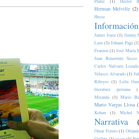
Pinter
(1)
Héctor B
Herman Melville
(2)
Hesse
Información
James Joyce
(1)
Jimmy 
Lazo
(1)
Johann Page
(1
Franzen
(1)
José María 
Juan Benavente Secco
Carlos Nalvarte Lozada
Velasco Alvarado
(1)
Ju
Ribeyro
(1)
Leila Guer
literatura peruana
(
Miranda
(1)
Mario Bel
Mario Vargas Llosa
(
Kohan
(1)
Michel N
Narrativa
Omar Forero
(1)
Orland
Guillén
(1)
oscar
(1)
Pat