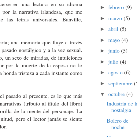
cerse en una lectura en su idioma
febrero
(9)
►
o por la narrativa irlandesa, que me
marzo
(5)
►
las letras universales. Banville,
abril
(5)
►
mayo
(4)
►
ria; una memoria que fluye a través
pasado nostálgico y a la vez sexual.
junio
(5)
►
o, un sexo de miradas, de intuiciones
julio
(4)
►
or por la muerte de la esposa no lo
agosto
(6)
a honda tristeza a cada instante como
►
septiembre
(
►
octubre
(4)
▼
del pasado al presente, es lo que más
arrativas (tributo al título del libro)
Industria de l
nostalgia
orilla de la mente del personaje. La
itud, pero el lector jamás se siente
Bolero de
dor.
noche