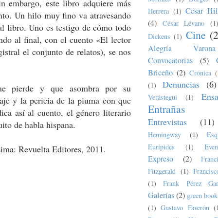
sin embargo, este libro adquiere más
César Hil
Herrera
(1)
nto. Un hilo muy fino va atravesando
(4)
César Lévano
(1
al libro. Uno es testigo de cómo todo
Cine
(
Dickens
(1)
do al final, con el cuento «El lector
Alegría Varona
stral el conjunto de relatos), se nos
Convocatorias
(5)
Briceño
(2)
Crónica
(
Denuncias
(6)
(1)
ne pierde y que asombra por su
Ens
Verástegui
(1)
uaje y la pericia de la pluma con que
Entrañas
ica así al cuento, el género literario
Entrevistas
(11)
uito de habla hispana.
Hemingway
(1)
Esq
Eurípides
(1)
Even
Lima: Revuelta Editores, 2011.
Expreso
(2)
Fran
Fitzgerald
(1)
Francis
(1)
Frank Pérez Gar
Galerías
(2)
green book
(1)
Gustavo Faverón
(