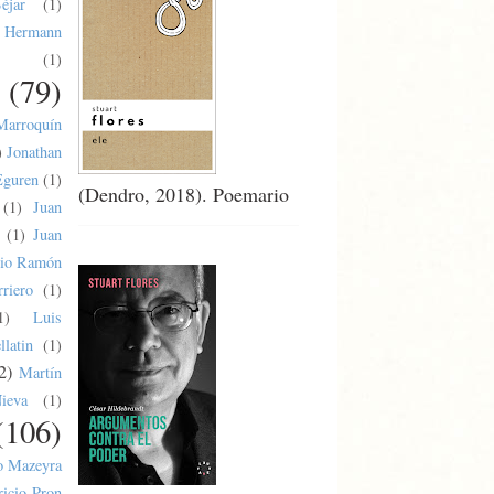
éjar
(1)
Hermann
(1)
(79)
Marroquín
)
Jonathan
Eguren
(1)
(Dendro, 2018). Poemario
(1)
Juan
(1)
Juan
lio Ramón
riero
(1)
1)
Luis
latin
(1)
2)
Martín
ieva
(1)
(106)
o Mazeyra
ricio Pron