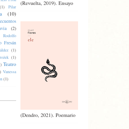
(Revuelta, 2019). Ensayo
(1)
Pilar
a
(10)
ecuentos
via
(2)
Rodolfo
o Fresán
áldez
(1)
rożek
(1)
Teatro
1)
)
Vanessa
en
(1)
(Dendro, 2021). Poemario