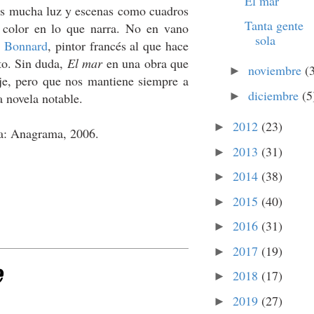
El mar
nes mucha luz y escenas como cuadros
Tanta gente
color en lo que narra. No en vano
sola
e Bonnard
, pintor francés al que hace
xto. Sin duda,
El mar
en una obra que
noviembre
(
►
je, pero que nos mantiene siempre a
diciembre
(5
►
a novela notable.
2012
(23)
►
na: Anagrama, 2006.
2013
(31)
►
2014
(38)
►
2015
(40)
►
2016
(31)
►
2017
(19)
►
e
2018
(17)
►
2019
(27)
►