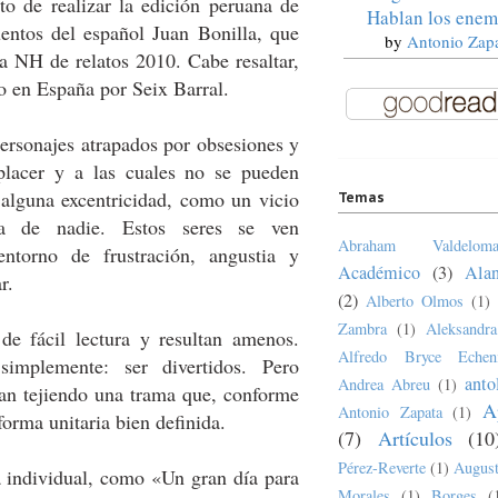
to de realizar la edición peruana de
Hablan los enem
uentos del español Juan Bonilla, que
by
Antonio Zap
a NH de relatos 2010. Cabe resaltar,
do en España por Seix Barral.
rsonajes atrapados por obsesiones y
 placer y a las cuales no se pueden
 alguna excentricidad, como un vicio
Temas
a de nadie. Estos seres se ven
Abraham Valdeloma
ntorno de frustración, angustia y
Académico
(3)
Ala
r.
(2)
Alberto Olmos
(1)
Zambra
(1)
Aleksandr
de fácil lectura y resultan amenos.
Alfredo Bryce Echen
implemente: ser divertidos. Pero
anto
Andrea Abreu
(1)
an tejiendo una trama que, conforme
A
Antonio Zapata
(1)
 forma unitaria bien definida.
(7)
Artículos
(10
Pérez-Reverte
(1)
August
 individual, como «Un gran día para
Morales
(1)
Borges
(