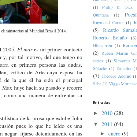
(1)
Philip K. Dick
Poesí
Quintana
(1)
R
Raymond Carver
(1)
(5)
Ricardo Sumala
s eliminatorias al Mundial Brasil 2014.
Roberto Bolaño
(3)
Rodrig
Hinostroza
(1)
l 2005,
El mar
es mi primer contacto
(2)
Rubén Martín Gir
 y, por tal motivo, del que tengo no
series
(1)
Sławomir M
narra en primera persona las dudas,
Sófocles
(1)
Tarantino
(
en, crítico de Arte cuya esposa ha
(7)
Theodor Adorno
(1
 de la que él ha sido el principal
Saba
(1)
Viggo Mortens
, Max huye hacia su pasado y recorre
ez, como una manera de enfrentar su
Entradas
2010
(28)
►
tilística de la prosa que exhibe John
2011
(64)
▼
cusión pues lo que he leído es una
enero
(9)
n negar- fijarse detenidamente en las
►