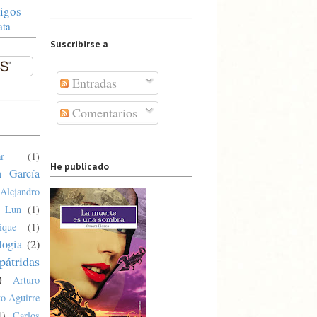
igos
ata
Suscribirse a
Entradas
Comentarios
r
(1)
He publicado
n García
Alejandro
a Lun
(1)
ique
(1)
logía
(2)
pátridas
)
Arturo
o Aguirre
1)
Carlos