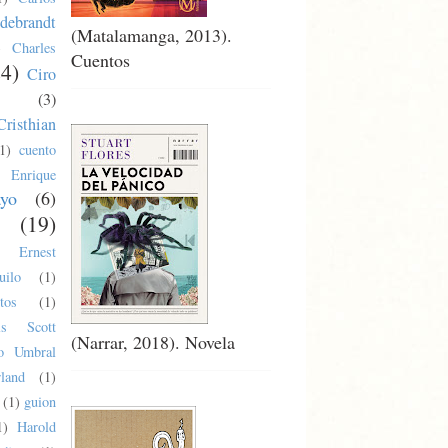
debrandt
(Matalamanga, 2013).
)
Charles
Cuentos
24)
Ciro
(3)
Cristhian
1)
cuento
Enrique
ayo
(6)
(19)
Ernest
uilo
(1)
tos
(1)
cis Scott
(Narrar, 2018). Novela
co Umbral
land
(1)
(1)
guion
1)
Harold