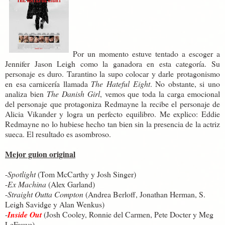
Por un momento estuve tentado a escoger a
Jennifer Jason Leigh como la ganadora en esta categoría. Su
personaje es duro. Tarantino la supo colocar y darle protagonismo
en esa carnicería llamada
The Hateful Eight
. No obstante, si uno
analiza bien
The Danish Girl
, vemos que toda la carga emocional
del personaje que protagoniza Redmayne la recibe el personaje de
Alicia Vikander y logra un perfecto equilibro. Me explico: Eddie
Redmayne no lo hubiese hecho tan bien sin la presencia de la actriz
sueca. El resultado es asombroso.
Mejor guion original
-
Spotlight
(Tom McCarthy y Josh Singer)
-
Ex Machina
(Alex Garland)
-
Straight Outta Compton
(Andrea Berloff, Jonathan Herman, S.
Leigh Savidge y Alan Wenkus)
-
Inside Out
(Josh Cooley, Ronnie del Carmen, Pete Docter y Meg
LeFauve)