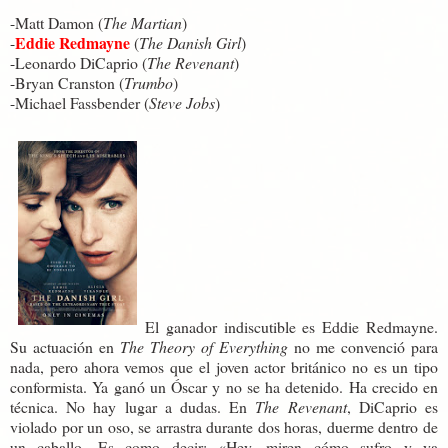
-Matt Damon (
The Martian
)
Eddie Redmayne
-
(
The Danish Girl
)
-Leonardo DiCaprio (
The Revenant
)
-Bryan Cranston (
Trumbo
)
-Michael Fassbender (
Steve Jobs
)
El ganador indiscutible es Eddie Redmayne.
Su actuación en
The Theory of Everything
no me convenció para
nada, pero ahora vemos que el joven actor británico no es un tipo
conformista. Ya ganó un Óscar y no se ha detenido. Ha crecido en
técnica. No hay lugar a dudas. En
The Revenant
, DiCaprio es
violado por un oso, se arrastra durante dos horas, duerme dentro de
un caballo. Es como decir: «Hey, miren cómo sufro y ya