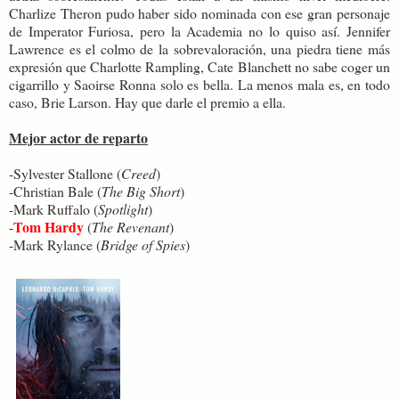
Charlize Theron pudo haber sido nominada con ese gran personaje
de Imperator Furiosa, pero la Academia no lo quiso así. Jennifer
Lawrence es el colmo de la sobrevaloración, una piedra tiene más
expresión que Charlotte Rampling, Cate Blanchett no sabe coger un
cigarrillo y Saoirse Ronna solo es bella. La menos mala es, en todo
caso, Brie Larson. Hay que darle el premio a ella.
Mejor actor de reparto
-Sylvester Stallone (
Creed
)
-Christian Bale (
The Big Short
)
-Mark Ruffalo (
Spotlight
)
Tom Hardy
-
(
The Revenant
)
-Mark Rylance (
Bridge of Spies
)